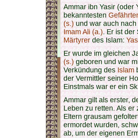
Ammar ibn Yasir (oder Y
bekanntesten
Gefährte
(s.)
und war auch nach 
Imam Ali (a.)
. Er ist de
Märtyrer
des Islam:
Yas
Er wurde im gleichen J
(s.)
geboren und war mit
Verkündung des
Islam
b
der Vermittler seiner H
Einstmals war er ein Sk
Ammar gilt als erster, d
Leben zu retten. Als e
Eltern grausam gefolte
ermordet wurden, schwo
ab, um der eigenen Er