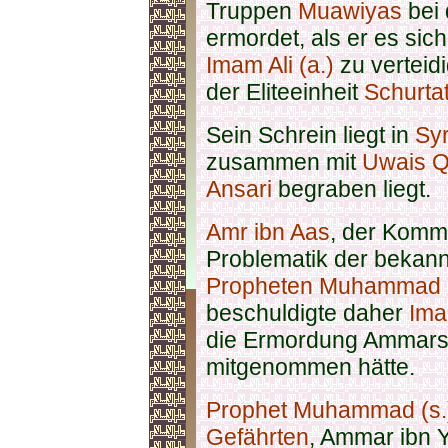
Truppen
Muawiyas
bei
ermordet, als er es sic
Imam Ali (a.)
zu verteidi
der Eliteeinheit
Schurta
Sein Schrein liegt in
Syr
zusammen mit
Uwais Q
Ansari
begraben liegt.
Amr ibn Aas
, der Kom
Problematik der bekann
Propheten Muhammad (
beschuldigte daher
Ima
die Ermordung Ammars z
mitgenommen hätte.
Prophet Muhammad (s
Gefährten
, Ammar ibn Y