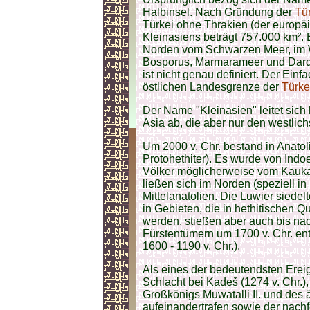
Halbinsel. Nach Gründung der
Tü
Türkei ohne Thrakien (der europäi
Kleinasiens beträgt 757.000 km².
Norden vom Schwarzen Meer, im 
Bosporus, Marmarameer und Darda
ist nicht genau definiert. Der Einf
östlichen Landesgrenze der
Türke
Der Name "Kleinasien" leitet sich
Asia ab, die aber nur den westlichs
Um 2000 v. Chr. bestand in Anatol
Protohethiter). Es wurde von Indo
Völker möglicherweise vom Kaukas
ließen sich im Norden (speziell in
Mittelanatolien. Die Luwier siede
in Gebieten, die in hethitischen 
werden, stießen aber auch bis na
Fürstentümern um 1700 v. Chr. ent
1600 - 1190 v. Chr.).
Als eines der bedeutendsten Ereig
Schlacht bei Kadeš (1274 v. Chr.),
Großkönigs Muwatalli II. und des
aufeinandertrafen sowie der nac