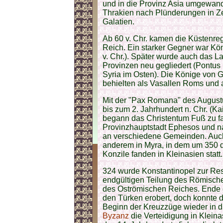
und in die Provinz Asia umgewande
Thrakien nach Plünderungen in Ze
Galatien.
Ab 60 v. Chr. kamen die Küsten
Reich. Ein starker Gegner war Kön
v. Chr.). Später wurde auch das L
Provinzen neu gegliedert (Pontus 
Syria im Osten). Die Könige von 
behielten als Vasallen Roms und 
Mit der "Pax Romana" des August
bis zum 2. Jahrhundert n. Chr. (K
begann das Christentum Fuß zu fas
Provinzhauptstadt Ephesos und na
an verschiedene Gemeinden. Auch 
anderem in Myra, in dem um 350 de
Konzile fanden in Kleinasien statt.
324 wurde Konstantinopel zur Re
endgültigen Teilung des Römische
des Oströmischen Reiches. Ende d
den Türken erobert, doch konnte 
Beginn der Kreuzzüge wieder in d
Byzanz
die Verteidigung in Kleina