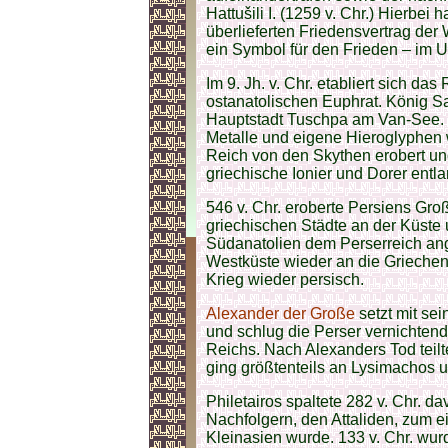
Hattušili I. (1259 v. Chr.) Hierbei 
überlieferten Friedensvertrag der
ein Symbol für den Frieden – im 
Im 9. Jh. v. Chr. etabliert sich d
ostanatolischen Euphrat. König Sard
Hauptstadt Tuschpa am Van-See.
Metalle und eigene Hieroglyphen 
Reich von den Skythen erobert und
griechische Ionier und Dorer entl
546 v. Chr. eroberte Persiens Gro
griechischen Städte an der Küste 
Südanatolien dem Perserreich angeg
Westküste wieder an die Grieche
Krieg wieder persisch.
Alexander der Große
setzt mit s
und schlug die Perser vernichtend
Reichs. Nach Alexanders Tod teil
ging größtenteils an Lysimachos u
Philetairos spaltete 282 v. Chr. d
Nachfolgern, den Attaliden, zum ei
Kleinasien wurde. 133 v. Chr. w