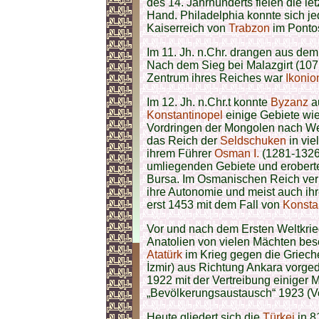
des 14. Jahrhunderts fielen die le
Hand. Philadelphia konnte sich je
Kaiserreich von
Trabzon
im Pontos
Im 11. Jh. n.Chr. drangen aus de
Nach dem Sieg bei Malazgirt (1071)
Zentrum ihres Reiches war
Ikonio
Im 12. Jh. n.Chr.t konnte
Byzanz
au
Konstantinopel
einige Gebiete wi
Vordringen der Mongolen nach West
das Reich der
Seldschuken
in vie
ihrem Führer
Osman I.
(1281-1326
umliegenden Gebiete und erobert
Bursa. Im Osmanischen Reich verlo
ihre Autonomie und meist auch i
erst 1453 mit dem Fall von
Konsta
Vor und nach dem Ersten Weltkrie
Anatolien von vielen Mächten bese
Atatürk
im Krieg gegen die Griech
İzmir) aus Richtung Ankara vorge
1922 mit der Vertreibung einiger
„Bevölkerungsaustausch“ 1923 (V
Heute gliedert sich die
Türkei
in 8