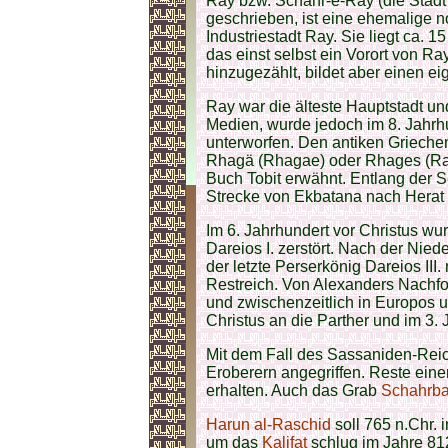
Ray bzw. Schahr-e-Ray (die Stad
geschrieben, ist eine ehemalige n
Industriestadt Ray. Sie liegt ca. 
das einst selbst ein Vorort von R
hinzugezählt, bildet aber einen ei
Ray war die älteste Hauptstadt u
Medien, wurde jedoch im 8. Jahrhu
unterworfen. Den antiken Grieche
Rhagä (Rhagae) oder Rhages (Rag
Buch Tobit erwähnt. Entlang der 
Strecke von Ekbatana nach Herat
Im 6. Jahrhundert vor Christus wu
Dareios I. zerstört. Nach der Nie
der letzte Perserkönig Dareios II
Restreich. Von Alexanders Nachfo
und zwischenzeitlich in Europos u
Christus an die Parther und im 3.
Mit dem Fall des Sassaniden-Rei
Eroberern angegriffen. Reste ein
erhalten. Auch das Grab
Schahrb
Harun al-Raschid
soll 765 n.Chr. 
um das
Kalifat
schlug im Jahre 81