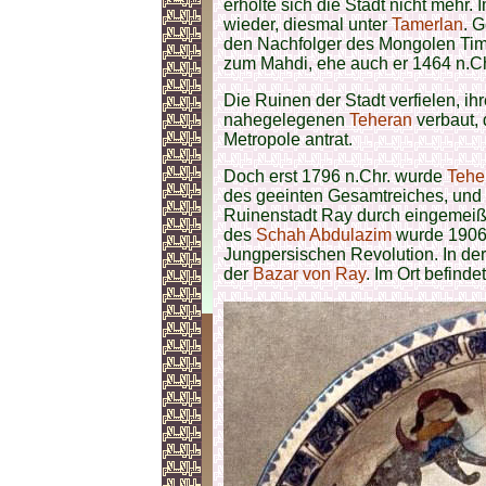
erholte sich die Stadt nicht mehr
wieder, diesmal unter
Tamerlan
. 
den Nachfolger des Mongolen Timu
zum Mahdi, ehe auch er 1464 n.Chr
Die Ruinen der Stadt verfielen, 
nahegelegenen
Teheran
verbaut, 
Metropole antrat.
Doch erst 1796 n.Chr. wurde
Tehe
des geeinten Gesamtreiches, und n
Ruinenstadt Ray durch eingemeißel
des
Schah Abdulazim
wurde 1906 
Jungpersischen Revolution. In de
der
Bazar von Ray
. Im Ort befinde