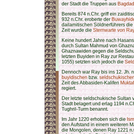
der Stadt die Truppen aus
Bagda
Bereits 874 n.Chr. griff ein zaidi
932 n.Chr. eroberte der
Buwayhid
dailamitischen Söldnerführers die
Zeit wurde die
Sternwarte von Ra
Keine hundert Jahre nach Hasans
durch Sultan Mahmud von Ghazna 
Ghaznawiden gegen die Seldschuk
letzten Buyiden in Ray zur Restau
1055) setzten sich jedoch die
Sel
Dennoch war Ray bis ins 12. Jh. n
buyidischen
bzw.
seldschukische
Zeit des Abbasiden-Kalifen
Muktaf
regiert.
Der letzte seldschukische Sultan vo
Stadt belagert und erlag 1194 n.
Tughril-Turm benannt.
Im Jahr 1220 erhoben sich die
Ism
den Aufstand in einem weiteren Ma
die Mongolen, denen Ray 1221 n.Chr