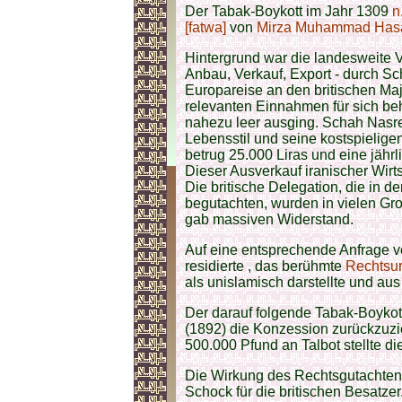
Der Tabak-Boykott im Jahr 1309
n
[fatwa]
von
Mirza Muhammad Hasa
Hintergrund war die landesweite
Anbau, Verkauf, Export - durch S
Europareise an den britischen Majo
relevanten Einnahmen für sich b
nahezu leer ausging. Schah Nasre
Lebensstil und seine kostspielige
betrug 25.000 Liras und eine jähr
Dieser Ausverkauf iranischer Wirt
Die britische Delegation, die in d
begutachten, wurden in vielen Gr
gab massiven Widerstand.
Auf eine entsprechende Anfrage ve
residierte , das berühmte
Rechtsurt
als unislamisch darstellte und au
Der darauf folgende Tabak-Boyko
(1892) die Konzession zurückzu
500.000 Pfund an Talbot stellte d
Die Wirkung des Rechtsgutachten
Schock für die britischen Besatzer