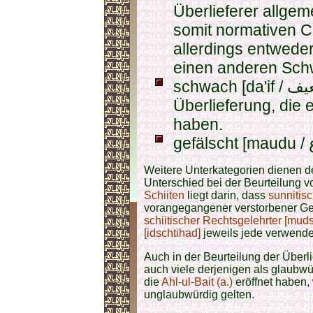
Überlieferer allge
somit normativen C
allerdings entweder
einen anderen Sch
schwach [da'if / ضعيف ] ist dagegen eine
Überlieferung, die e
haben.
Weitere Unterkategorien dienen de
Unterschied bei der Beurteilung 
Schiiten
liegt darin, dass
sunnitis
vorangegangener verstorbener Ge
schiitischer
Rechtsgelehrter [muds
[idschtihad]
jeweils jede verwendet
Auch in der Beurteilung der Überl
auch viele derjenigen als glaubwü
die
Ahl-ul-Bait (a.)
eröffnet haben,
unglaubwürdig gelten.