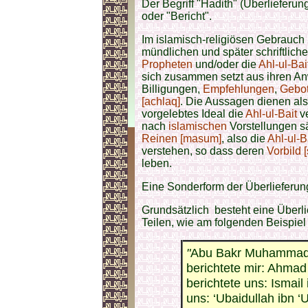
Der Begriff "Hadith" (Überlieferun
oder "Bericht".
Im islamisch-religiösen Gebrauch b
mündlichen und später schriftlich
Propheten
und/oder die
Ahl-ul-Bai
sich zusammen setzt aus ihren 
Billigungen,
Empfehlungen
,
Gebo
[achlaq]
. Die Aussagen dienen al
vorgelebtes Ideal die
Ahl-ul-Bait
ve
nach
islamischen
Vorstellungen sä
Reinen [masum]
, also die
Ahl-ul-B
verstehen, so dass deren
Vorbild 
leben.
Eine Sonderform der Überlieferung
Grundsätzlich besteht eine Überli
Teilen, wie am folgenden Beispiel 
"
Abu Bakr Muhammad i
berichtete mir: Ahmad 
berichtete uns: Ismail
uns: ‘Ubaidullah ibn ‘