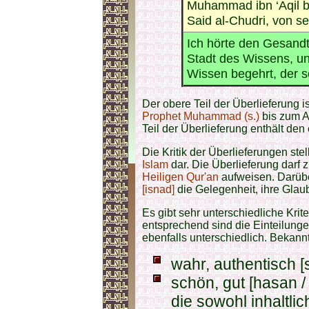
Muhammad ibn ‘Aqil b
Said al-Chudri, von s
Ich hörte den Gesandte
Stadt des Wissens, und
Wissen begehrt, der so
Der obere Teil der Überlieferung i
Prophet Muhammad (s.)
bis zum Au
Teil der Überlieferung enthält den 
Die Kritik der Überlieferungen st
Islam
dar. Die Überlieferung darf
Heiligen Qur'an
aufweisen. Darübe
[isnad]
die Gelegenheit, ihre Glau
Es gibt sehr unterschiedliche Krit
entsprechend sind die Einteilung
ebenfalls unterschiedlich. Bekannt
schön, gut [hasan / حسن ] sind Überlieferungen
die sowohl inhaltlic