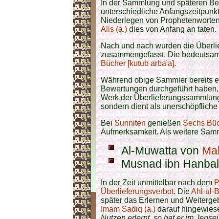
In der Sammlung und späteren Beur
unterschiedliche Anfangszeitpunkt
Niederlegen von Prophetenworten
Alis (a.)
dies von Anfang an taten.
Nach und nach wurden die Überl
zusammengefasst. Die bedeutsa
Bücher [kutub arba'a]
.
Während obige Sammler bereits e
Bewertungen durchgeführt haben, 
Werk der Überlieferungssammlu
sondern dient als unerschöpfliche 
Bei
Sunniten
genießen
Sechs Büch
Aufmerksamkeit. Als weitere Sam
Al-Muwatta von
Mal
Musnad ibn Hanba
In der Zeit unmittelbar nach dem
P
Überlieferungsverbot
. Die
Ahl-ul-B
später das Erlernen und Weitergeb
Imam Sadiq (a.)
darauf hingewies
Nutzen erlernt, so hat er im Jens