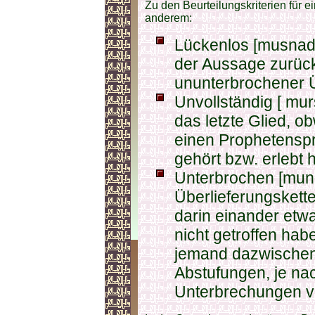
Zu den Beurteilungskriterien für e
anderem:
Lückenlos [musnad / مسند ] bis auf den Urs
der Aussage zurück
ununterbrochener Ü
Unvollständig [ mursal / مرسل ] In der K
das letzte Glied, ob
einen Prophetenspru
gehört bzw. erlebt
Unterbrochen [munqati / منقطع ]
Überlieferungskett
darin einander etwa
nicht getroffen ha
jemand dazwischen f
Abstufungen, je na
Unterbrechungen vo