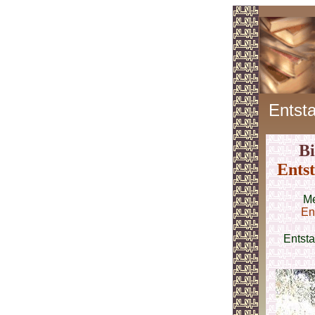
Entst
Bi
Ents
Me
En
Entst