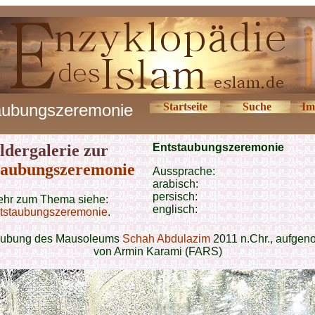
aubungszeremonie
Startseite
Suche
Im
ldergalerie zur
Entstaubungszeremonie
taubungszeremonie
Aussprache:
arabisch:
persisch:
hr zum Thema siehe:
englisch:
tstaubungszeremonie
.
aubung des Mausoleums
Schah Abdulazim
2011 n.Chr., aufge
von Armin Karami (FARS)