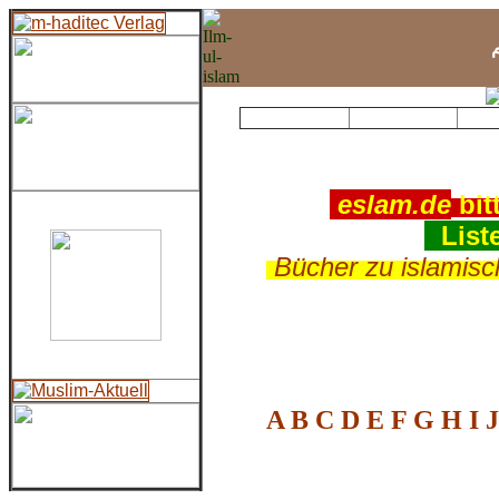
م
Lexikon des 
.
eslam.de
bit
(
List
.
Bücher zu islamis
A
B
C
D
E
F
G
H
I
J