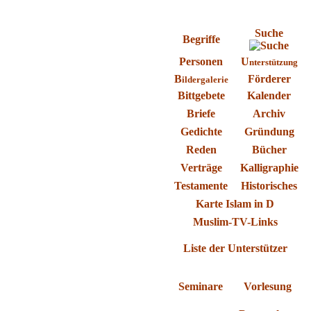
Suche
Begriffe
Personen
U
nterstützung
B
Förderer
ildergalerie
Bittgebete
Kalender
Briefe
Archiv
Gedichte
Gründung
Reden
Bücher
Verträge
Kalligraphie
Testamente
Historisches
Karte
Islam in D
Muslim-TV-Links
Liste der Unterstützer
Seminare
Vorlesung