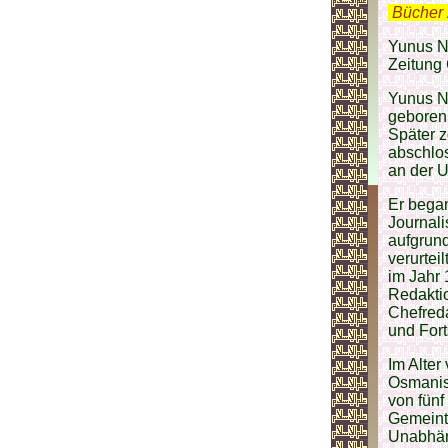
.
Bücher 
Yunus Na
Zeitung
Yunus Na
geboren.
Später 
abschlos
an der U
Er bega
Journali
aufgrund
verurtei
im Jahr 
Redaktio
Chefreda
und Fort
Im Alter
Osmanis
von fünf
Gemeint
Unabhän