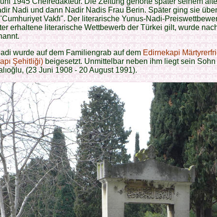
uni 1945 Chefredakteur. Die Zeitung gehörte später seinem ält
ir Nadi und dann Nadir Nadis Frau Berin. Später ging sie über
 "Cumhuriyet Vakfı". Der literarische Yunus-Nadi-Preiswettbewer
ster erhaltene literarische Wettbewerb der Türkei gilt, wurde na
nannt.
adi wurde auf dem Familiengrab auf dem
Edirnekapi Märtyrerfr
apı Şehitliği)
beigesetzt. Unmittelbar neben ihm liegt sein Sohn
lıoğlu, (23 Juni 1908 - 20 August 1991).