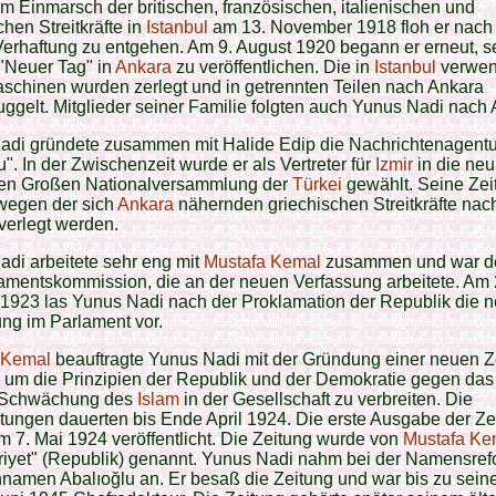
 Einmarsch der britischen, französischen, italienischen und
chen Streitkräfte in
Istanbul
am 13. November 1918 floh er nach
erhaftung zu entgehen. Am 9. August 1920 begann er erneut, s
"Neuer Tag" in
Ankara
zu veröffentlichen. Die in
Istanbul
verwen
schinen wurden zerlegt und in getrennten Teilen nach Ankara
gelt. Mitglieder seiner Familie folgten auch Yunus Nadi nach 
adi gründete zusammen mit Halide Edip die Nachrichtenagentu
". In der Zwischenzeit wurde er als Vertreter für
Izmir
in die neu
ten Großen Nationalversammlung der
Türkei
gewählt. Seine Zei
wegen der sich
Ankara
nähernden griechischen Streitkräfte nac
verlegt werden.
di arbeitete sehr eng mit
Mustafa Kemal
zusammen und war de
amentskommission, die an der neuen Verfassung arbeitete. Am 
 1923 las Yunus Nadi nach der Proklamation der Republik die 
ng im Parlament vor.
 Kemal
beauftragte Yunus Nadi mit der Gründung einer neuen Z
, um die Prinzipien der Republik und der Demokratie gegen da
 Schwächung des
Islam
in der Gesellschaft zu verbreiten. Die
tungen dauerten bis Ende April 1924. Die erste Ausgabe der Ze
 7. Mai 1924 veröffentlicht. Die Zeitung wurde von
Mustafa Ke
iyet" (Republik) genannt. Yunus Nadi nahm bei der Namensre
namen Abalıoğlu an. Er besaß die Zeitung und war bis zu sei