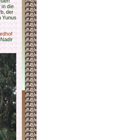
esten
 in die
b, der
ch Yunus
iedhof
 Nadir