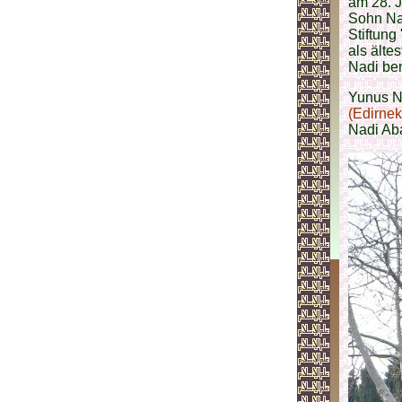
am 28. J
Sohn Nad
Stiftung
als älte
Nadi be
Yunus N
(Edirnek
Nadi Aba