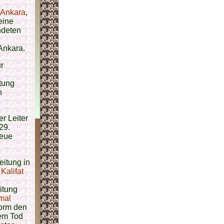
Ankara
,
eine
deten
Ankara.
r
tung
h
r Leiter
29.
neue
eitung in
s
Kalifat
itung
mal
form den
nem Tod