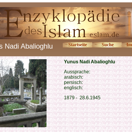
 Nadi Abalioghlu
Startseite
Suche
Im
Yunus Nadi Abalioghlu
Aussprache:
arabisch:
persisch:
englisch:
1879 -
28.6.1945