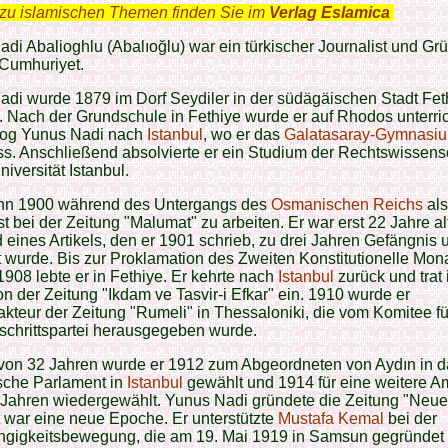
zu islamischen Themen finden Sie im
Verlag Eslamica
.
di Abalioghlu (Abalıoğlu) war ein türkischer Journalist und Gr
 Cumhuriyet.
di wurde 1879 im Dorf Seydiler in der südägäischen Stadt Fet
 Nach der Grundschule in Fethiye wurde er auf Rhodos unterric
zog Yunus Nadi nach
Istanbul
, wo er das
Galatasaray-Gymnasi
s. Anschließend absolvierte er ein Studium der Rechtswissens
niversität Istanbul.
nn 1900 während des Untergangs des
Osmanischen Reichs
als
st bei der Zeitung "Malumat" zu arbeiten. Er war erst 22 Jahre alt
 eines Artikels, den er 1901 schrieb, zu drei Jahren Gefängnis 
lt wurde. Bis zur Proklamation des Zweiten Konstitutionelle Mon
1908 lebte er in Fethiye. Er kehrte nach
Istanbul
zurück und trat 
n der Zeitung "Ikdam ve Tasvir-i Efkar" ein. 1910 wurde er
kteur der Zeitung "Rumeli" in Thessaloniki, die vom Komitee f
schrittspartei herausgegeben wurde.
 von 32 Jahren wurde er 1912 zum Abgeordneten von Aydın in 
che Parlament in
Istanbul
gewählt und 1914 für eine weitere Am
 Jahren wiedergewählt. Yunus Nadi gründete die Zeitung "Neue
 war eine neue Epoche. Er unterstützte
Mustafa Kemal
bei der
gigkeitsbewegung, die am 19. Mai 1919 in Samsun gegründet