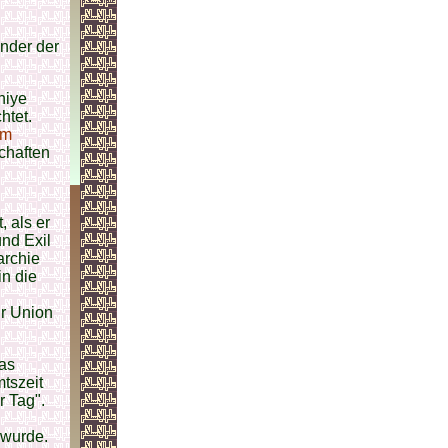
ünder der
hiye
htet.
um
chaften
, als er
und Exil
archie
in die
ür Union
das
tszeit
r Tag".
 wurde.