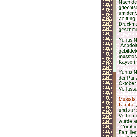
Nach dem
griechis
um der V
Zeitung 
Druckma
geschmug
Yunus N
"Anadolu
gebilde
musste 
Kayseri 
Yunus Na
der Parl
Oktober
Verfassu
Mustafa
Istanbul
und zur
Vorberei
wurde am
"Cumhur
Familien