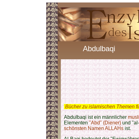
Abdulbaqi
.
Bücher zu islamischen Themen f
Abdulbaqi ist ein männlicher
musl
Elementen
"Abd" (Diener)
und "al
schönsten Namen
ALLAHs
ist.
Al-Baqi bedeutet der "Ewigwähren