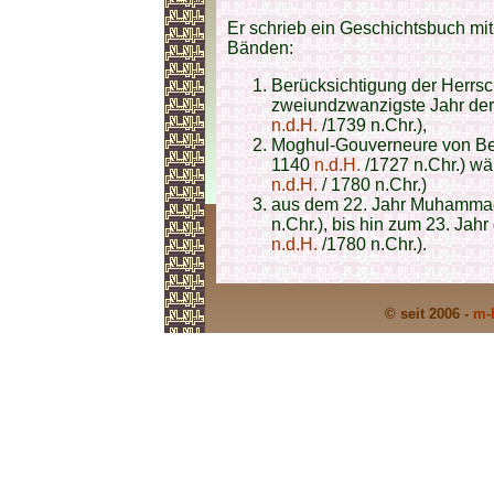
Er schrieb ein Geschichtsbuch mit
Bänden:
Berücksichtigung der Herrs
zweiundzwanzigste Jahr de
n.d.H.
/1739 n.Chr.),
Moghul-Gouverneure von Be
1140
n.d.H.
/1727 n.Chr.) wä
n.d.H.
/ 1780 n.Chr.)
aus dem 22. Jahr Muhammad
n.Chr.), bis hin zum 23. Jahr
n.d.H.
/1780 n.Chr.).
© seit 2006 -
m-