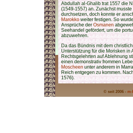
Abdullah al-Ghalib trat 1557 die
(1549-1557) an. Zunächst musste
durchsetzen, doch konnte er ansc
Marokko
weiter festigen. So wurd
Ansprüche der
Osmanen
abgewehr
Seehandel gefördert, um die port
abzuwehren.
Da das Bündnis mit dem christlic
Unterstützung für die Morisken in
Rechtsgelehrten auf Ablehnung st
einen demonstrativ frommen Leben
Moscheen
unter anderem in Marra
Reich entgegen zu kommen. Nachf
1576).
© seit 2006 -
m-