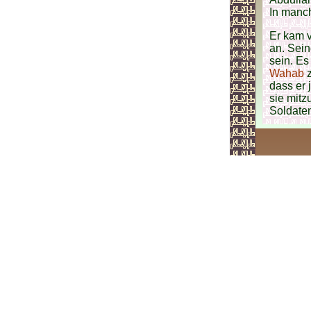
In manch
Er kam 
an. Sein
sein. Es
Wahab
z
dass er 
sie mitz
Soldate