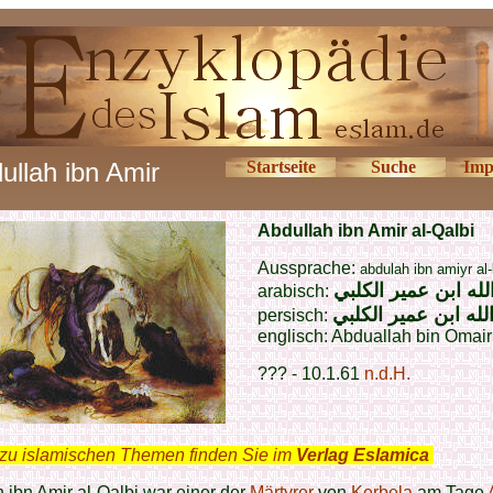
ullah ibn Amir
Startseite
Suche
Imp
Abdullah ibn Amir al-Qalbi
Aussprache:
abdulah ibn amiyr al-
لله ابن عمير الكلبي
arabisch:
لله ابن عمير الكلبي
persisch:
englisch: Abduallah bin Omair
??? - 10.1.61
n.d.H.
zu islamischen Themen finden Sie im
Verlag Eslamica
.
 ibn Amir al-Qalbi war einer der
Märtyrer
von
Kerbela
am Tage