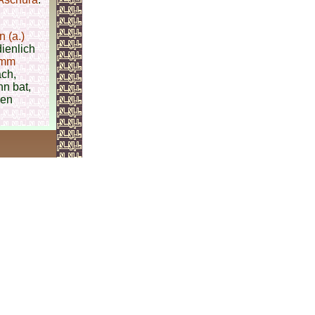
 (a.)
ienlich
mm
ach,
hn bat,
hen