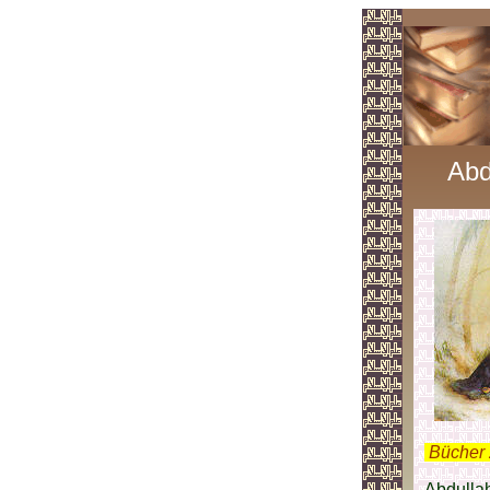
Abd
.
Bücher 
Abdullah