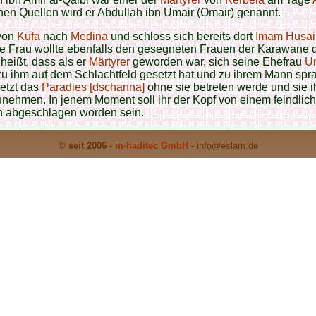
en Quellen wird er Abdullah ibn Umair (Omair) genannt.
von
Kufa
nach
Medina
und schloss sich bereits dort
Imam Husain
e Frau wollte ebenfalls den gesegneten Frauen der Karawane d
 heißt, dass als er
Märtyrer
geworden war, sich seine Ehefrau
U
u ihm auf dem Schlachtfeld gesetzt hat und zu ihrem Mann spr
jetzt das
Paradies [dschanna]
ohne sie betreten werde und sie i
unehmen. In jenem Moment soll ihr der Kopf von einem feindlic
n abgeschlagen worden sein.
© seit 2006 -
m-haditec GmbH
-
info
@eslam.de