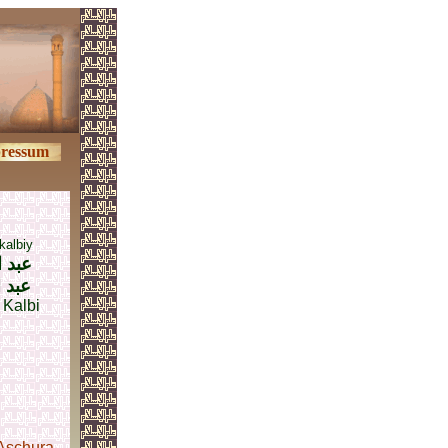
ressum
kalbiy
عبد ا
عبد ا
 Kalbi
Aschura
.