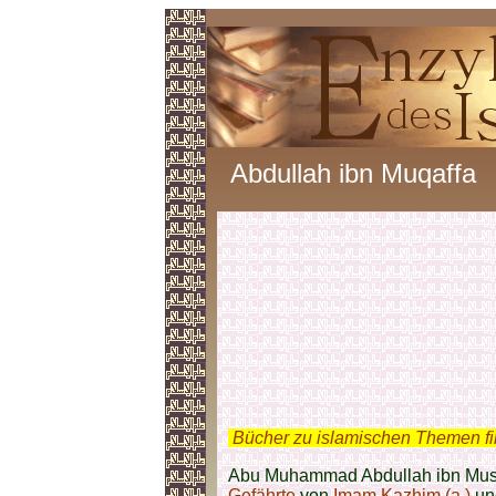
Abdullah ibn Muqaffa
.
Bücher zu islamischen Themen f
Abu Muhammad Abdullah ibn Muska
Gefährte
von
Imam Kazhim (a.)
und