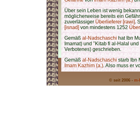
Über sein Leben ist wenig bekann
möglicherweise bereits ein Gefäh
zuverlässiger
Überlieferer [rawi]
. 
[isnad]
von mindestens 1252
Über
Gemäß
al-Nadschaschi
hat Ibn M
Imamat) und "Kitab fi al-Halal un
Verbotenes) geschrieben.
Gemäß
al-Nadschaschi
starb Ibn 
Imam Kazhim (a.)
. Also muss er v
© seit 2006 -
m-