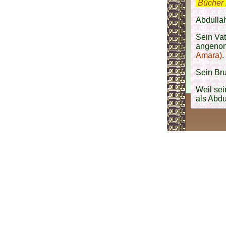
.
Bücher 
Abdullah
Sein Va
angenom
Amara)
.
Sein Br
Weil sei
als Abd