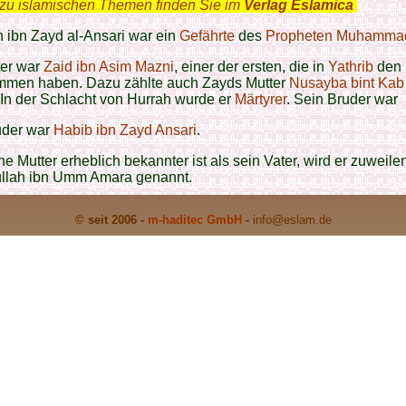
zu islamischen Themen finden Sie im
Verlag Eslamica
.
 ibn Zayd al-Ansari war ein
Gefährte
des
Propheten Muhammad
ter war
Zaid ibn Asim Mazni
, einer der ersten, die in
Yathrib
den
men haben. Dazu zählte auch Zayds Mutter
Nusayba bint Ka
 In der Schlacht von Hurrah wurde er
Märtyrer
. Sein Bruder war
uder war
Habib ibn Zayd Ansari
.
ne Mutter erheblich bekannter ist als sein Vater, wird er zuweil
ullah ibn Umm Amara genannt.
© seit 2006 -
m-haditec GmbH
-
info
@eslam.de