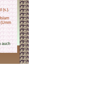
 (s.)
.
Islam
b (Umm
en auch