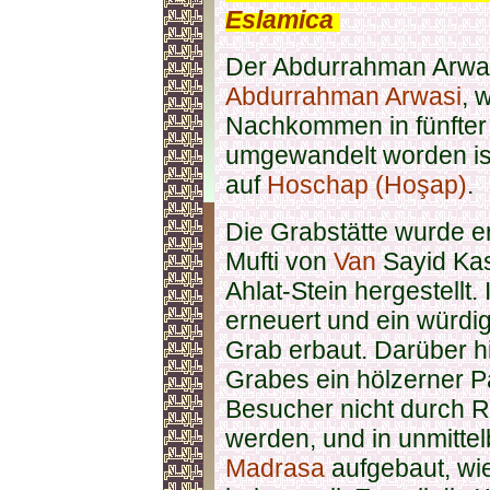
Eslamica
.
Der Abdurrahman Arwas
Abdurrahman Arwasi
, 
Nachkommen in fünfter 
umgewandelt worden is
auf
Hoschap (Hoşap)
.
Die Grabstätte wurde 
Mufti von
Van
Sayid Kas
Ahlat-Stein hergestellt.
erneuert und ein würdig
Grab erbaut. Darüber 
Grabes ein hölzerner Pav
Besucher nicht durch 
werden, und in unmitte
Madrasa
aufgebaut, wi