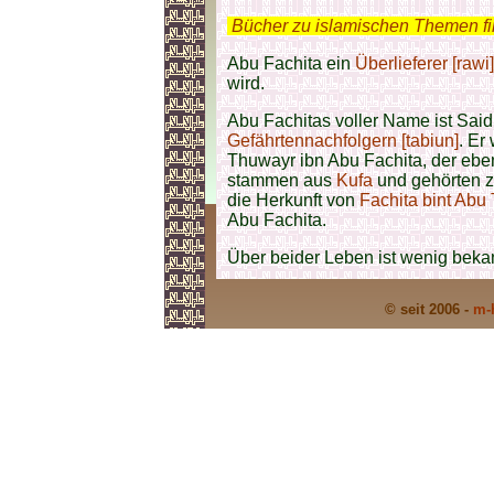
.
Bücher zu islamischen Themen f
Abu Fachita ein
Überlieferer [rawi]
wird.
Abu Fachitas voller Name ist Said
Gefährtennachfolgern [tabiun]
. Er
Thuwayr ibn Abu Fachita, der eben
stammen aus
Kufa
und gehörten z
die Herkunft von
Fachita bint Abu 
Abu Fachita.
Über beider Leben ist wenig beka
© seit 2006 -
m-