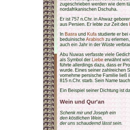
zugeschrieben werden wie dem t
nordafrikanischen Dschuha.
Er ist 757 n.Chr. in Ahwaz geboren
aus Persien. Er lebte zur Zeit des
In
Basra
und
Kufa
studierte er bei
beduinische
Arabisch
zu erlernen,
auch ein Jahr in der Wüste verbra
Abu Nuwas verfasste viele Gedich
als Symbol der
Liebe
erwähnt wird
führte allerdings dazu, dass er
wurde. Eines seiner zahlreichen S
vornehme persische Familie ließ 
815 n.Chr. starb. Sein Name tauch
Ein Beispiel seiner Dichtung ist d
Wein und Qur'an
Schenk mir und Joseph ein
den köstlichen Wein,
der uns schaudernd lässt sein.