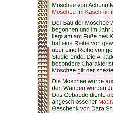
Moschee von Achunn Mul
Moschee
im
Kaschmir
Der Bau der Moschee w
begonnen und im Jahr 165
liegt am am Fuße des 
hat eine Reihe von gew
über eine Reihe von g
Studierende. Die Arka
besondere Charakterist
Moschee gilt der speziel
Die Moschee wurde aus
den Wänden wurden Juw
Das Gebäude diente a
angeschlossener
Madr
Geschenk von Dara Shi