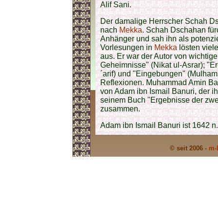
Alif Sani.
Der damalige Herrscher Schah Ds
nach
Mekka
. Schah Dschahan fürc
Anhänger und sah ihn als potenzie
Vorlesungen in
Mekka
lösten viel
aus. Er war der Autor von wichtig
Geheimnisse" (Nikat ul-Asrar); "E
´arif) und "Eingebungen" (Mulhama
Reflexionen. Muhammad Amin Bada
von Adam ibn Ismail Banuri, der i
seinem Buch "Ergebnisse der zwei
zusammen.
Adam ibn Ismail Banuri ist 1642 n
© seit 2006 -
m-