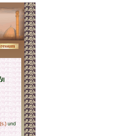
ressum
ال
s.)
und