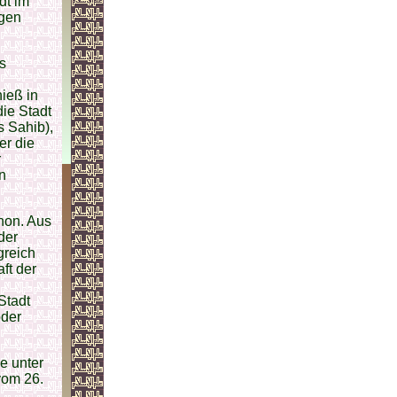
dt im
igen
s
hieß in
die Stadt
s Sahib),
er die
r
in
inon. Aus
der
greich
aft der
Stadt
oder
e unter
vom 26.