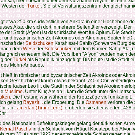
ahisar, mehr bekannt unter dem Kurznamen Afyon, ist eine Sta
n Westen der
Türkei
. Sie ist Verwaltungszentrum der gleichnam
egt etwa 250 km südwestlich von Ankara in einer Hochebene de
usses Akar, die sich dort in mehrere Seitentäler verzweigt. Der
 der Stadt (Afyon) ist das türkische Wort für Opium. Die Stadt 
r und byzantinischer Zeit Akroinos oder Akroinon. Später hieß 
rrschaft der
Seldschuken
Karahisar-i Sahib (Schwarze Burg de
 nach dem
Wesir
der
Seldschuken
mit dem Namen Sahip Ata, d
angreich erneuern ließ. Die Vorsilben "Afyon" wurden nach de
g der
Türkei
als Republik hinzugefügt. Bis heute ist die Stadt e
 des Mohn-Anbaues.
t hieß in römischer und byzantinischer Zeit Akroinos oder Akro
tiken Geschichte ist kaum etwas bekannt. 740 n.Chr. verteidigte 
ische Kaiser Leo III. die Stadt in der Schlacht bei Akroinon erfol
ie
Muslime
. Unter Kılıç Arslan I. kam die Stadt unter die Herrsch
uken
. Die Festung war während der Kreuzzüge viel umkämpft.
lich gelang
Bayezit I.
die Eroberung. Die
Osmanen
verloren die 
Chr. an
Tamerlan (Timur Lenk)
, eroberten sie aber wieder 1428 
hr.
 des Nationalen Befreiungskrieges gelang der türkischen Arme
 Kemal Pascha
in der Schlacht vom Hügel Kocatepe bei Afyon 
bis zum 30. August 1922 der entscheidende Schlag gegen die