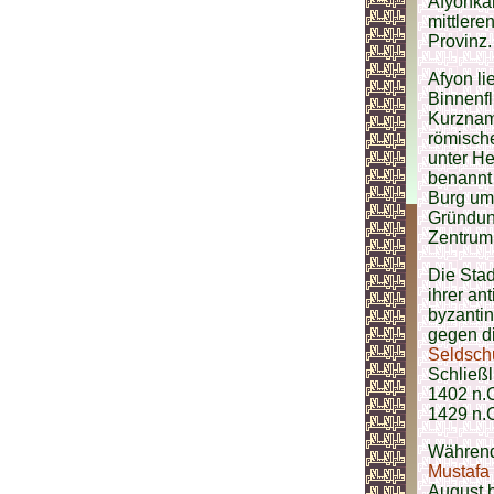
Afyonkar
mittlere
Provinz.
Afyon li
Binnenfl
Kurzname
römische
unter He
benannt
Burg umf
Gründun
Zentrum
Die Stad
ihrer an
byzantin
gegen d
Seldsch
Schließ
1402 n.
1429 n.C
Während
Mustafa
August 