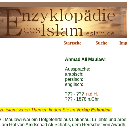
ad Ali Maulawi
Startseite
Suche
Imp
Ahmad Ali Maulawi
Aussprache:
arabisch:
persisch:
englisch:
??? - ???
n.d.H.
??? - 1878 n.Chr.
zu islamischen Themen finden Sie im
Verlag Eslamica
.
i Maulawi war ein Hofgelehrte aus Lakhnau. Er lebte und arbei
 am Hof von Amdschad Ali Schahs, dem Herrscher von Awadh,