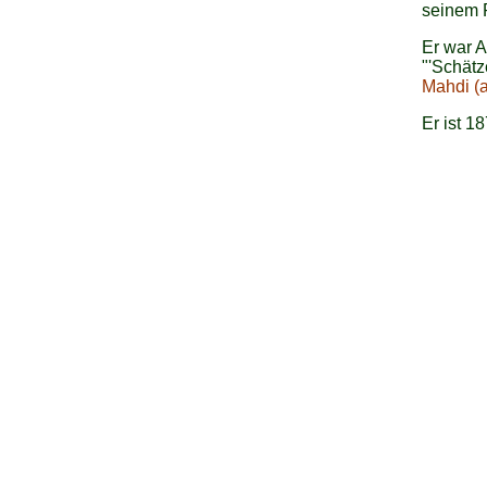
seinem P
Er war A
"'Schätz
Mahdi (a
Er ist 1