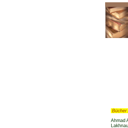
Ahm
.
Bücher 
Ahmad Al
Lakhnau