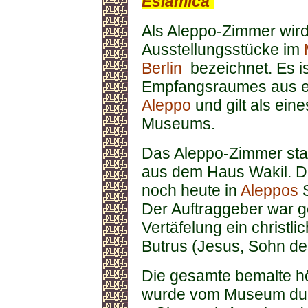
Eslamica
.
Als Aleppo-Zimmer wird
Ausstellungsstücke im
Berlin
bezeichnet. Es is
Empfangsraumes aus e
Aleppo
und gilt als ein
Museums.
Das Aleppo-Zimmer s
aus dem Haus Wakil. Di
noch heute in
Aleppos
S
Der Auftraggeber war ge
Vertäfelung ein christl
Butrus (Jesus, Sohn de
Die gesamte bemalte h
wurde vom Museum du