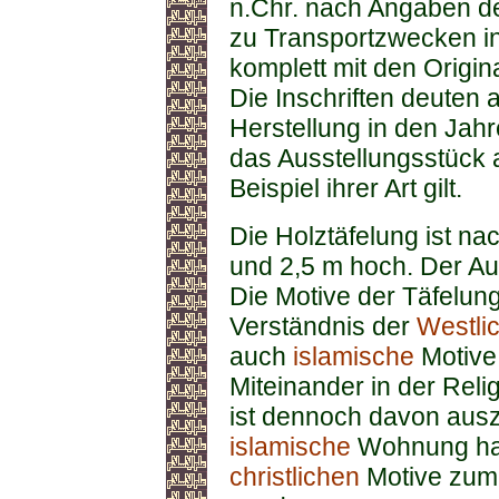
n.Chr. nach Angaben d
zu Transportzwecken in T
komplett mit den Origi
Die Inschriften deuten 
Herstellung in den Jah
das Ausstellungsstück a
Beispiel ihrer Art gilt.
Die Holztäfelung ist 
und 2,5 m hoch. Der Au
Die Motive der Täfelu
Verständnis der
Westli
auch
islamische
Motive 
Miteinander in der Rel
ist dennoch davon aus
islamische
Wohnung hand
christlichen
Motive zum