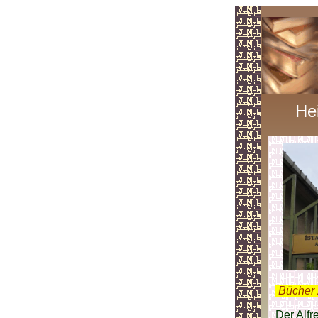
He
.
Bücher 
Der Alfr