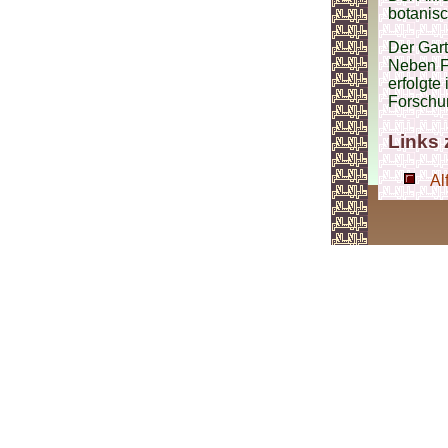
botanisc
Der Gart
Neben F
erfolgte
Forschu
Links
Al