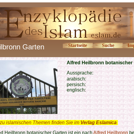
ilbronn Garten
Startseite
Suche
Im
Alfred Heilbronn botanischer
Aussprache:
arabisch:
persisch:
englisch:
zu islamischen Themen finden Sie im
Verlag Eslamica
.
ed Heilbronn botanischer Garten ist ein nach
Alfred Heilbronn
be