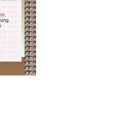
ee
.
bung
e