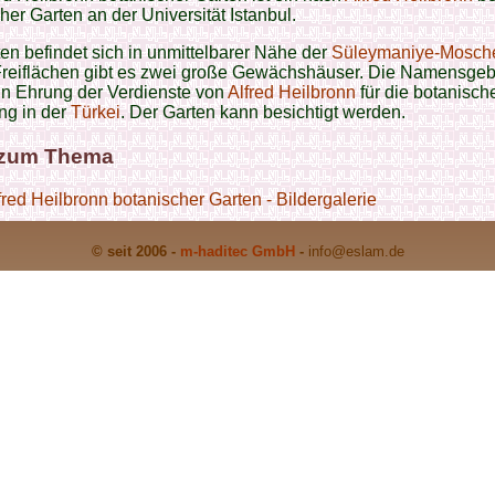
her Garten an der Universität Istanbul.
en befindet sich in unmittelbarer Nähe der
Süleymaniye-Mosch
reiflächen gibt es zwei große Gewächshäuser. Die Namensge
 in Ehrung der Verdienste von
Alfred Heilbronn
für die botanisch
ng in der
Türkei
. Der Garten kann besichtigt werden.
 zum Thema
fred Heilbronn botanischer Garten - Bildergalerie
© seit 2006 -
m-haditec GmbH
-
info
@eslam.de