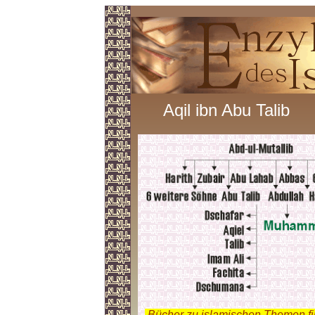
Aqil ibn Abu Talib
.
Bücher zu islamischen Themen f