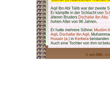
Aqil Ibn Abi Talib war der zweite
Er kämpfte in der Schlacht von
Sc
älteren Bruders
Dschafar ibn Abu 
hohen Alter von 96 Jahren.
Er hatte mehrere Söhne:
Muslim ib
Aqil
,
Dschafar ibn Aqil
, Muhammad,
Husain (a.)
in
Kerbela
beistanden
Auch eine Tochter von ihm ist b
© seit 2006 -
m-