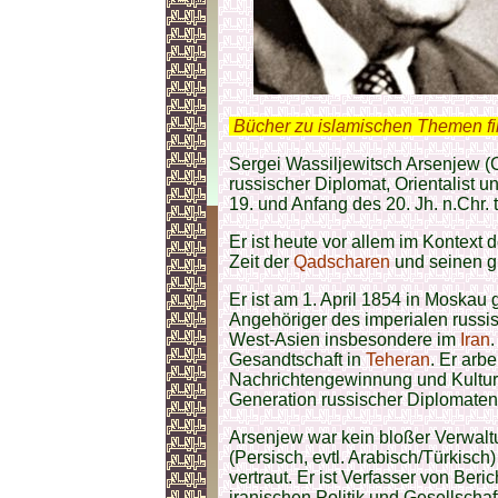
.
Bücher zu islamischen Themen f
Sergei Wassiljewitsch Arsenjew 
russischer Diplomat, Orientalist 
19. und Anfang des 20. Jh. n.Chr. t
Er ist heute vor allem im Kontext 
Zeit der
Qadscharen
und seinen g
Er ist am 1. April 1854 in Moskau 
Angehöriger des imperialen russis
West-Asien insbesondere im
Iran
.
Gesandtschaft in
Teheran
. Er arb
Nachrichtengewinnung und Kultur-
Generation russischer Diplomaten
Arsenjew war kein bloßer Verwalt
(Persisch, evtl. Arabisch/Türkisch)
vertraut. Er ist Verfasser von B
iranischen Politik und Gesellschaf