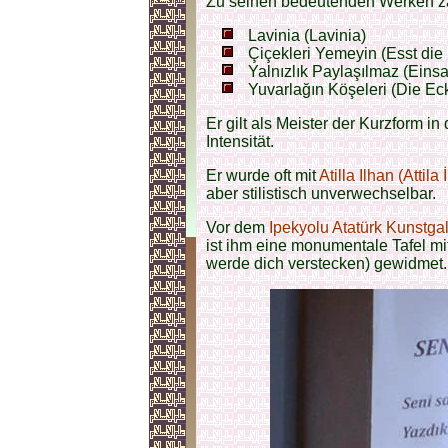
Zu seinen bedeutenden Werken zä
Lavinia (Lavinia)
Çiçekleri Yemeyin (Esst die
Yalnızlık Paylaşılmaz (Einsam
Yuvarlağın Köşeleri (Die Ec
Er gilt als Meister der Kurzform i
Intensität.
Er wurde oft mit
Atilla Ilhan (Attila 
aber stilistisch unverwechselbar.
Vor dem
Ipekyolu Atatürk Kunstgal
ist ihm eine monumentale Tafel m
werde dich verstecken) gewidmet.