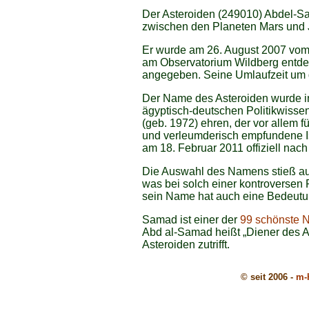
Der Asteroiden (249010) Abdel-Sa
zwischen den Planeten Mars und J
Er wurde am 26. August 2007 vom
am Observatorium Wildberg entdeck
angegeben. Seine Umlaufzeit um d
Der Name des Asteroiden wurde in
ägyptisch-deutschen Politikwiss
(geb. 1972) ehren, der vor allem f
und verleumderisch empfundene Isl
am 18. Februar 2011 offiziell nac
Die Auswahl des Namens stieß auch
was bei solch einer kontroversen
sein Name hat auch eine Bedeutun
Samad ist einer der
99 schönste
Abd al-Samad heißt „Diener des A
Asteroiden zutrifft.
© seit 2006 -
m-