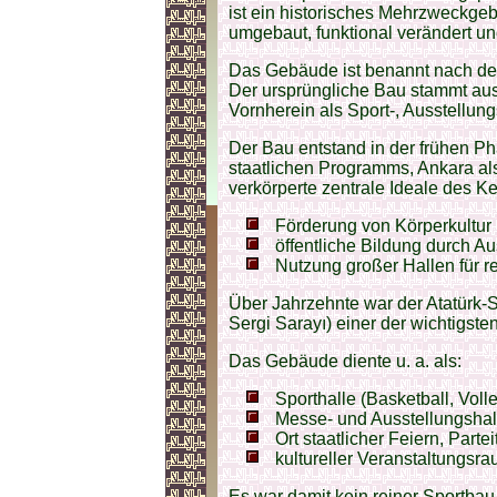
ist ein historisches Mehrzweckgeb
umgebaut, funktional verändert un
Das Gebäude ist benannt nach d
Der ursprüngliche Bau stammt au
Vornherein als Sport-, Ausstellun
Der Bau entstand in der frühen P
staatlichen Programms, Ankara al
verkörperte zentrale Ideale des K
Förderung von Körperkultur 
öffentliche Bildung durch Au
Nutzung großer Hallen für 
Über Jahrzehnte war der Atatürk-S
Sergi Sarayı) einer der wichtigsten
Das Gebäude diente u. a. als:
Sporthalle (Basketball, Voll
Messe- und Ausstellungshal
Ort staatlicher Feiern, Part
kultureller Veranstaltungsr
Es war damit kein reiner Sportbau