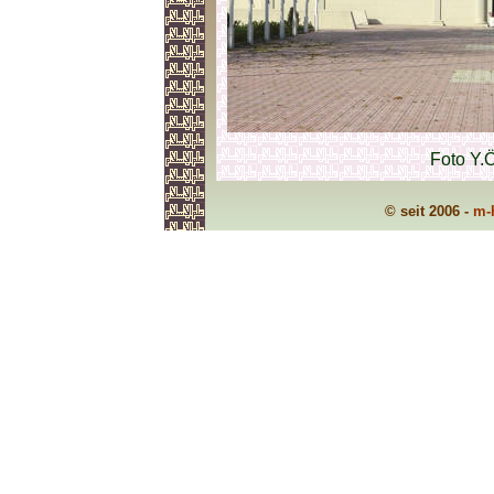
Foto Y.
© seit 2006 -
m-