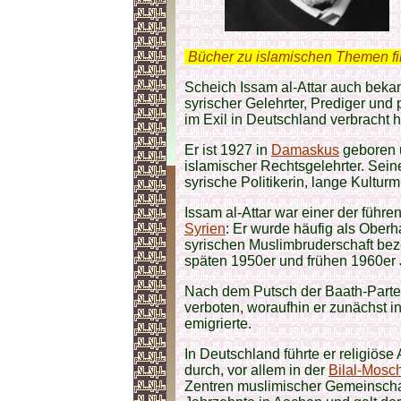
.
Bücher zu islamischen Themen f
Scheich Issam al-Attar auch beka
syrischer Gelehrter, Prediger und p
im Exil in Deutschland verbracht h
Er ist 1927 in
Damaskus
geboren 
islamischer Rechtsgelehrter. Sei
syrische Politikerin, lange Kulturm
Issam al-Attar war einer der führe
Syrien
: Er wurde häufig als Ober
syrischen Muslimbruderschaft beze
späten 1950er und frühen 1960er 
Nach dem Putsch der Baath-Parte
verboten, woraufhin er zunächst i
emigrierte.
In Deutschland führte er religiöse
durch, vor allem in der
Bilal-Mosc
Zentren muslimischer Gemeinschaft