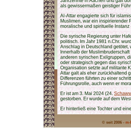
Jahrzehnte in Aachen und galt dor
als gewissermaßen geistiger Führ
Al-Attar engagierte sich für isla
Muslimen, war ein inspirierender
moralische und spirituelle Instanz
Die syrische Regierung unter Hafe
politisch. Im Jahr 1981 n.Chr. wu
Anschlag in Deutschland getötet, 
Innerhalb der Muslimbruderschaft h
anderen syrischen Exilgruppen, di
oder strategisch gegen das syrisc
Organisation setzte auf militante
Attar galt als eher zurückhaltend
Differenzen führten zu einer schri
Führungsrolle, auch wenn er moral
Er ist am 3. Mai 2024 (24.
Schaww
gestorben. Er wurde auf dem West
Er hinterließ eine Tochter und ei
© seit 2006 -
m-