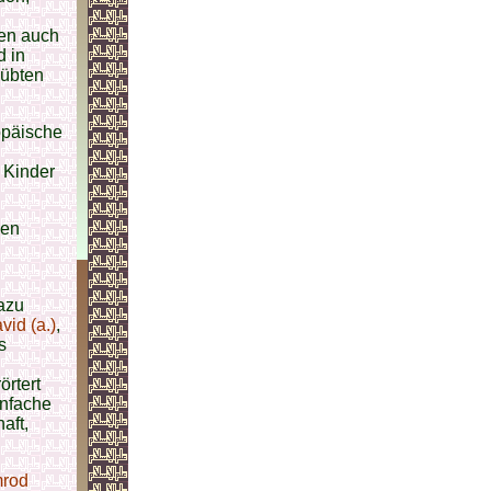
gen auch
d in
eübten
opäische
 Kinder
nen
azu
vid (a.)
,
s
örtert
infache
aft,
rod