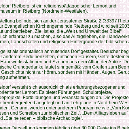
ldorf Rietberg ist ein religionspädagogischer Lernort und
tmuseum in Rietberg (Nordrhein-Westfalen).
tellung befindet sich an der Jerusalemer Straße 2 (33397 Rietb
ur Evangelischen Kirchengemeinde Rietberg und wird seit 200
t und betrieben. Ziel ist es, die „Welt und Umwelt der Bibel“
ich erfahrbar zu machen, also das Alltagsleben, die Handwerk
en, Landschaften und religiösen Hintergründe der biblischen Z
ge ist als orientalisch anmutendes Dorf gestaltet. Besucher b
er anderem Beduinenzelten, einfachen Häusern, Getreidesteine
 Handwerksstationen und Szenen aus dem Alltag der Antike. De
ische Grundgedanke lautet sinngemäß: vom Greifen zum Begr
 Geschichte nicht nur hören, sondern mit Händen, Augen, Geru
ng aufnehmen.
ldorf versteht sich ausdrücklich als erfahrungsbezogener und
orientierter Lernort. Es bietet Führungen, Schulprojekte,
projekte, Fortbildungen und Veranstaltungen an. Die Projekte
ächerübergreifend angelegt und an Lehrpläne in Nordrhein-Wes
den. Genannt werden unter anderem Programme wie „Vom Ko
Lesen und Schreiben zur biblischen Zeit“, „Dem Alltagsleben auf
d „Steine reden – biblische Archäologie“.
ener Darstellung kommen jährlich über 30.000 Gäste ins Bibeld