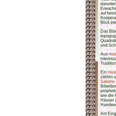
darunte
Erwachs
auf beso
Kooperat
Blick et
Das Bibe
topograp
Quadrat
und Schu
Aus
mus
interess
Traditio
Ein
musl
zählen 
Salomo (
Bibeldor
propheti
wie die 
Häuser a
Handwer
Am Einga