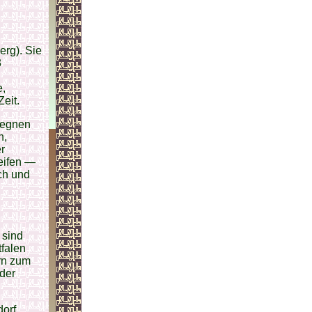
erg). Sie
3
e,
eit.
egegnen
n,
r
eifen —
ch und
 sind
tfalen
rn zum
 der
orf,