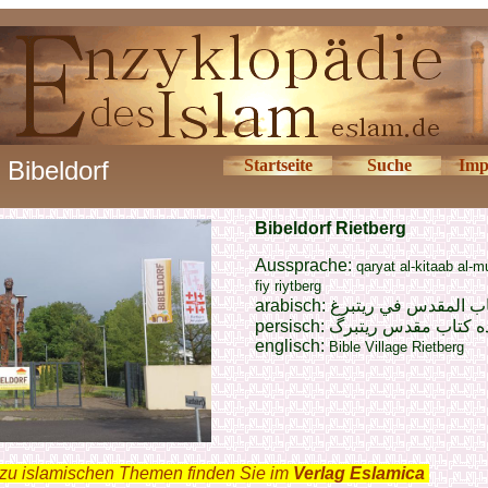
Bibeldorf
Startseite
Suche
Imp
Bibeldorf Rietberg
Aussprache:
qaryat al-kitaab al-
fiy riytberg
arabisch:
اب المقدس في ريتبرغ
persisch:
ه کتاب مقدس ریتبرگ
englisch:
Bible Village Rietberg
zu islamischen Themen finden Sie im
Verlag Eslamica
.