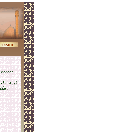
ressum
muqaddas
قرية الكت
دهکد