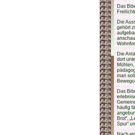
Das Bibe
Freilich
Die Auss
gehört z
aufgebau
anschaul
Wohnform
Die Anla
dort unt
Mühlen,
pädagog
man soll
Bewegu
Das Bibe
erlebnis
Gemeinde
häufig f
angebun
Brot“, „
Spur“ un
Nach eig