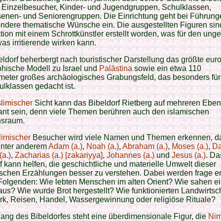
r Einzelbesucher, Kinder- und Jugendgruppen, Schulklassen,
enen- und Seniorengruppen. Die Einrichtung geht bei Führun
ndere thematische Wünsche ein. Die ausgestellten Figuren sin
ion mit einem Schrottkünstler erstellt worden, was für den ung
was irritierende wirken kann.
ldorf beherbergt nach touristischer Darstellung das größte eur
hische Modell zu Israel und
Palästina
sowie ein etwa 110
meter großes archäologisches Grabungsfeld, das besonders für
lklassen gedacht ist.
limischer
Sicht kann das Bibeldorf Rietberg auf mehreren Ebe
ant sein, denn viele Themen berühren auch den islamischen
nsraum.
imischer
Besucher wird viele Namen und Themen erkennen, d
unter anderem
Adam (a.)
,
Noah (a.)
,
Abraham (a.)
,
Moses (a.)
,
Da
a.)
,
Zacharias (a.) [zakariyya]
,
Johannes (a.)
und
Jesus (a.)
. Da
f kann helfen, die geschichtliche und materielle Umwelt dieser
schen Erzählungen besser zu verstehen. Dabei werden frage er
Folgenden: Wie lebten Menschen im alten Orient? Wie sahen e
us? Wie wurde Brot hergestellt? Wie funktionierten Landwirtsch
k, Reisen, Handel, Wassergewinnung oder religiöse Rituale?
ng des Bibeldorfes steht eine überdimensionale Figur, die
Nim