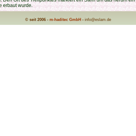
 erbaut wurde.
© seit 2006 -
m-haditec GmbH
-
info
@eslam.de