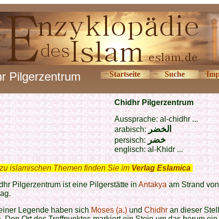
r Pilgerzentrum
Startseite
Suche
Imp
Chidhr Pilgerzentrum
Aussprache: al-chidhr ...
الخضر
arabisch:
خضر
persisch:
englisch: al-Khidr ...
zu islamischen Themen finden Sie im
Verlag Eslamica
.
hr Pilgerzentrum ist eine Pilgerstätte in
Antakya
am Strand von
ag.
iner Legende haben sich
Moses (a.)
und
Chidhr
an dieser Stel
n. Den Ort des Treffpunktes markiert ein Stein um das herum ein