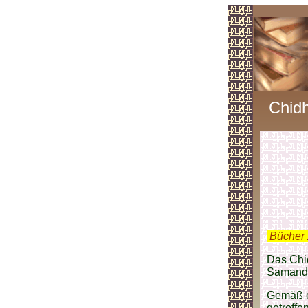
Chidh
.
Bücher 
Das Chid
Samand
Gemäß e
getroffe