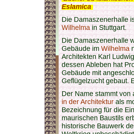
Eslamica
.
Die Damaszenerhalle is
Wilhelma
in Stuttgart.
Die Damaszenerhalle wu
Gebäude im
Wilhelma
n
Architekten Karl Ludwi
dessen Ableben hat Pr
Gebäude mit angeschlo
Geflügelzucht gebaut. E
Der Name stammt von au
in der Architektur
als mo
Bezeichnung für die E
maurischen Baustils er
historische Bauwerk de