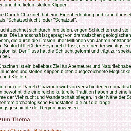
t und ihre tiefen, steilen Klippen.
e Darreh Chazineh hat eine Eigenbedeutung und kann überset
ls "Schatzschlucht" oder "Schatztal".
ucht zeichnet sich durch ihre tiefen, engen Schluchten und stei
aus. Die Landschaft ist geprägt von dramatischen geologischen
nen, die durch die Erosion über Millionen von Jahren entstande
e Schlucht fließt der Seymareh-Fluss, der einer der wichtigsten
egion ist. Der Fluss hat die Schlucht geformt und trägt zur spek
 bei.
hazineh ist ein beliebtes Ziel für Abenteurer und Naturliebhabe
chluchten und steilen Klippen bieten ausgezeichnete Möglichkei
 und Klettern.
ion um die Darreh Chazineh wird von verschiedenen nomadis
bewohnt, die eine reiche kulturelle Tradition haben und eine 
te der Viehzucht und Wanderschaft pflegen. In der Nähe der S
mehrere archäologische Fundstätten, die auf die lange
ungsgeschichte der Region hinweisen.
 zum Thema
rreh Chazineh - Bildergalerie