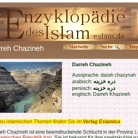
reh Chazineh
Startseite
Suche
Imp
Darreh Chazineh
Aussprache: darah chazynah
دره خزینه
arabisch:
دره خزینه
persisch:
englisch:
Darreh Khazineh
zu islamischen Themen finden Sie im
Verlag Eslamica
.
eh Chazineh ist eine beeindruckende Schlucht in der Provinz
L
lamischen Republik Iran
. Sie ist bekannt für ihre spektakuläre n