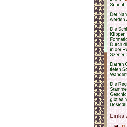
Schönhei
Der Nam
werden a
Die Schl
Klippen 
Formatio
Durch di
in der R
Szenerie
Darreh C
tiefen S
Wandern
Die Reg
Stämmen 
Geschich
gibt es 
Besiedl
Links
Da