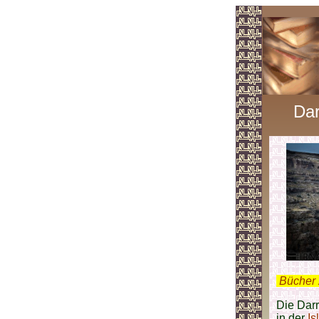
Dar
.
Bücher 
Die Darr
in der
Is