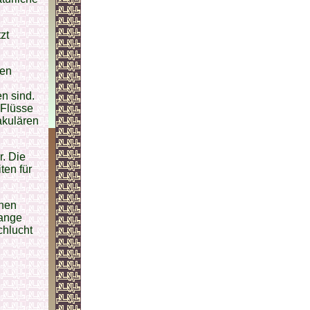
zt
len
n sind.
 Flüsse
takulären
r. Die
ten für
chen
lange
chlucht