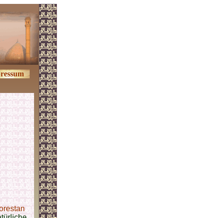
ressum
orestan
atürliche