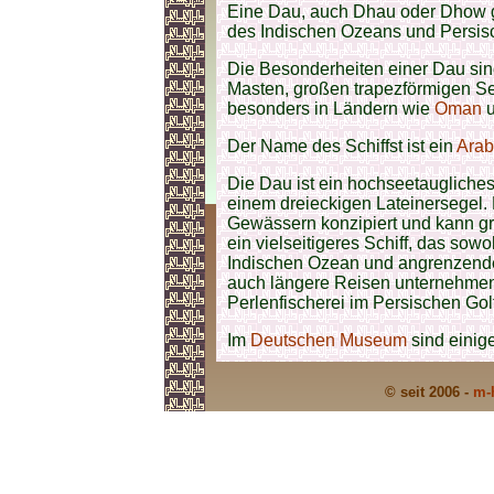
Eine Dau, auch Dhau oder Dhow ges
des Indischen Ozeans und Persisc
Die Besonderheiten einer Dau sind
Masten, großen trapezförmigen Seg
besonders in Ländern wie
Oman
Der Name des Schiffst ist ein
Arab
Die Dau ist ein hochseetaugliche
einem dreieckigen Lateinersegel. 
Gewässern konzipiert und kann g
ein vielseitigeres Schiff, das sowo
Indischen Ozean und angrenzende
auch längere Reisen unternehmen,
Perlenfischerei im Persischen Gol
Im
Deutschen Museum
sind einige
© seit 2006 -
m-