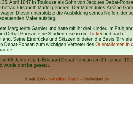
m 25. April 1847 in Toulouse als Sohn von Jacques Debat-Pons
hefrau Elisabeth Martel geboren. Der Maler Jules-Arsène Garn
wager. Dieser unterstützte die Ausbildung seines Neffen, der sc
edeutenden Maler aufstieg.
tete Marguerite Garnier und hatte mit ihr drei Kinder. Im Frühjah
hm Debat-Ponsan eine Studienreise in die
Türkei
und nach
land. Seine Eindrücke und Skizzen bildeten die Basis für viele 
en Debat-Ponsan zum wichtigen Vertreter des
Orientalismen in 
wurde.
nahe 66 Jahren starb Édouard Debat-Ponsan am 29. Januar 191
d wurde dort beigesetzt.
© seit 2006 -
m-haditec GmbH
-
info
@eslam.de