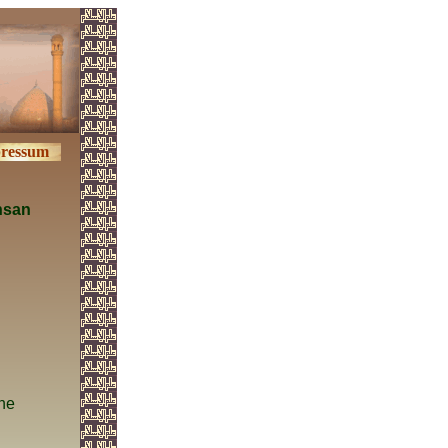
ressum
nsan
ine