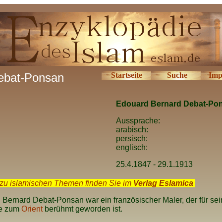
ebat-Ponsan
Startseite
Suche
Imp
Edouard Bernard Debat-Po
Aussprache:
arabisch:
persisch:
englisch:
25.4.1847 - 29.1.1913
zu islamischen Themen finden Sie im
Verlag Eslamica
.
Bernard Debat-Ponsan war ein französischer Maler, der für se
e zum
Orient
berühmt geworden ist.