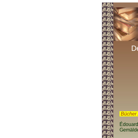
D
.
Bücher 
Édouard 
Gemäld