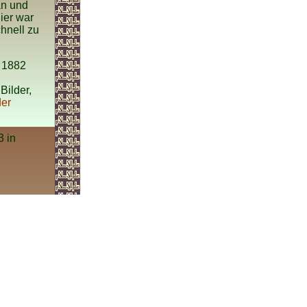
an und
ier war
hnell zu
r 1882
Bilder,
der
3 in