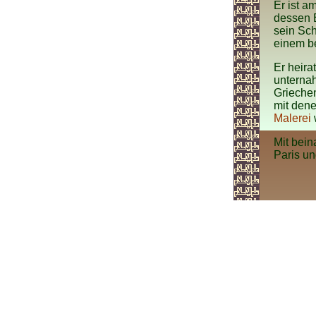
Er ist a
dessen E
sein Sch
einem b
Er heira
unterna
Griechen
mit den
Malerei
Mit bei
Paris un