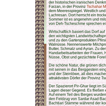
der historischen iranischen Denk
Farzan, in der Provinz
Tschahar M
dem Meeresspiegel. Westlich und s
Lachresan. Dort herrscht ein tro
Sommer ist es angenehm und mild,
von Deh-Tscheschme sprechen eine
Wirtschaftlich basiert das Dorf au
den wichtigsten Landwirtschaftsp
und zu den Gartenprodukten Pfirs
Walnüsse. Nennenswerte Milchprod
Butter, Schmalz und Ayran. Zu de
Handarbeitsarbeiten der Frauen, 
Nüsse, Obst und gezüchtete Forel
Die schöne Natur, die grünen dicht
mit seinen in das Berggestein ein
und der Steinlöwe, all dies mach
attraktivsten Dörfer der Provinz T
Der Spazierort Pir-Ghar liegt im
Lagen dieser Gegend. Es fließen 
Auf einem Teil des Berges wurden d
den Feldzug von Sardar Asad Bac
Bachtiari Stämme während der kons