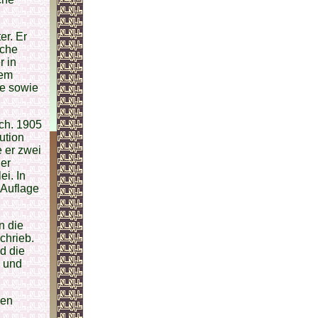
er. Er
sche
r in
nem
he sowie
ich. 1905
ution
 er zwei
der
ei. In
 Auflage
n die
schrieb.
d die
k und
den