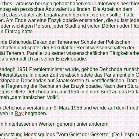
ches Larousse bei sich gehabt haben soll. Unterwegs beschloss
ntrag ein persisches Äquivalent zu finden. Die Arbeit an dem
ch, dass später als Logatnameh berühmt werden sollte, hatte
n. Am Ende war eine Enzyklopädie entstanden, die zu fast jed
eder wichtigen Person, jeder Stadt und vielen Dörfern oder Fl
en Eintrag hatte.
rde Dehchoda Dekan der Teheraner Schule der Politischen
haften und später der Fakultät für Rechtswissenschaften der
tät Teheran. Parallel zu seiner wissenschaftlichen Tätigkeit arbe
a unermüdlich an seiner Enzyklopädie.
sadegh 1951 Premierminister wurde, gehörte Dehchoda zunäch
nterstützern. In dieser Zeit verabschiedete das Parlament ein 
klopädie Dehchodas auf Staatskosten zu veröffentlichen. Dara
die Regierung die Rechte an der Enzyklopädie. Nach dem Sturz
hs stiftete Dehchoda im Jahr 1954 in einem Brief an das Par
meh „dem iranischen Volk“.
ar Dehchoda verstarb am 9. März 1956 und wurde auf dem Fried
yeh in
Ray
begraben.
en hinterlassenen Werken gehören unter anderem
ersetzung Montesquieus "Vom Geist der Gesetze" (De L'esprit