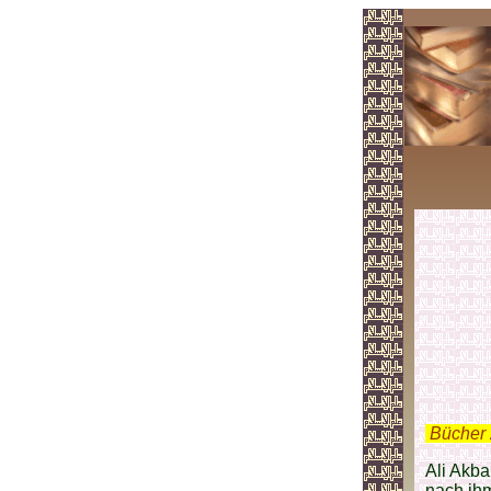
.
Bücher 
Ali Akba
nach ih