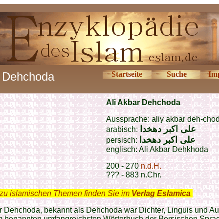
Dehchoda
Startseite
Suche
Im
Ali Akbar Dehchoda
Aussprache: aliy akbar deh-cho
علی اکبر دهخدا
arabisch:
علی اکبر دهخدا
persisch:
englisch:
Ali Akbar Dehkhoda
200 - 270
n.d.H.
??? - 883 n.Chr.
zu islamischen Themen finden Sie im
Verlag Eslamica
.
r Dehchoda, bekannt als Dehchoda war Dichter, Linguis und Au
m benannten umfangreichsten Wörterbuch der Persischen Spra