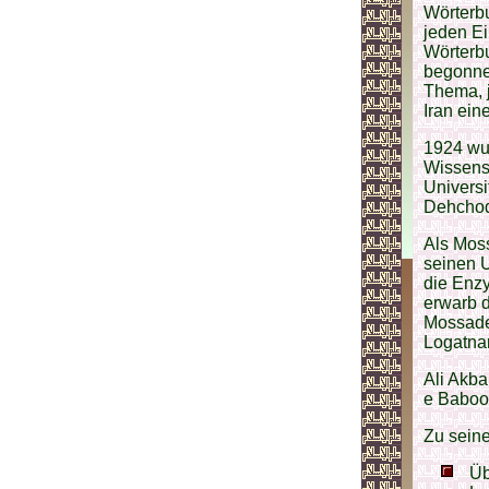
Wörterbu
jeden Ei
Wörterbu
begonne
Thema, j
Iran ein
1924 wu
Wissensc
Universi
Dehchod
Als Mos
seinen U
die Enzy
erwarb 
Mossadeg
Logatna
Ali Akb
e Baboo
Zu sein
Üb