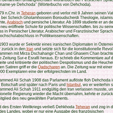
-name-ye Dehchoda" (Wörterbuchs von Dehchoda).
879 n.Chr. in
Teheran
geboren und verlor mit 9 Jahren seinen Vat
te bei Scheich Gholamhossein Boroudscherdi Theologie, islami
hte,
Arabisch
und persische Literatur. Ab 1899 studierte er an de
neu eröffnete Schule für politische Wissenschaften. bis zu sei
s in Persischer Literatur, Arabischer und Französischer Sprac
chschulabschluss in Politikwissenschaften.
1903 wurde er Sekretär eines iranischen Diplomaten in Österre
r zurück in den
Iran
und setzte sich für die konstitutionelle Revol
sammen mit Mirza Dschahangir Chan und Ghasem Chan brachte
e Zeitung Sur-e Esrafil heraus. Er schrieb die Kommentare auf 
eite und kritisierte der politischen Despotismus und die Heuchel
en Satiren griff er die
Qadscharen
an. Die Zeitung war mit einer
00 Exemplaren eine der erfolgreichsten im Land.
ammed Ali Schah 1908 das Parlament auflöste floh Dehchoda i
e Botschaft und später nach Paris und
Istanbul
, wo er weiterhin 
ammed Ali Schah 1911 endgültig den Iran verlassen musste, un
tionelle Regierung wieder die Macht übernahm, kehrte er zurüc
itglied des neu gewählten Parlaments.
 des Ersten Weltkriegs verließ Dehkhoda
Teheran
und zog in 
des Landes, wobei er nur eine Ausgabe des französischen