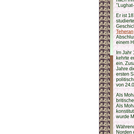
"Lughat
Er ist 1
studier
Geschic
Teheran
Abschlus
einem Ho
Im Jahr 
kehrte e
ein. Zu
Jahre di
ersten S
politisch
von 24.0
Als Moh
britisch
Als Moh
konstitu
wurde M
Während
Norden 