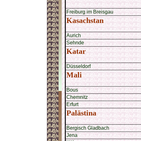
Freiburg im Breisgau
Kasachstan
Aurich
Sehnde
Katar
Düsseldorf
Mali
Bous
Chemnitz
Erfurt
Palästina
Bergisch Gladbach
Jena