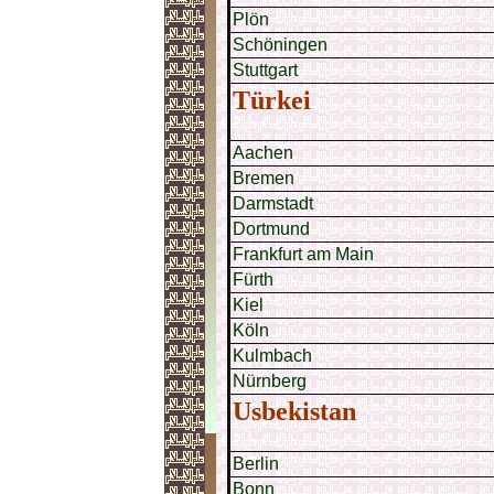
Plön
Schöningen
Stuttgart
Türkei
Aachen
Bremen
Darmstadt
Dortmund
Frankfurt am Main
Fürth
Kiel
Köln
Kulmbach
Nürnberg
Usbekistan
Berlin
Bonn