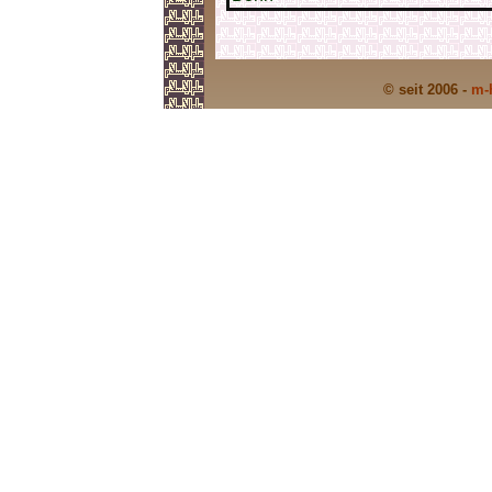
© seit 2006 -
m-