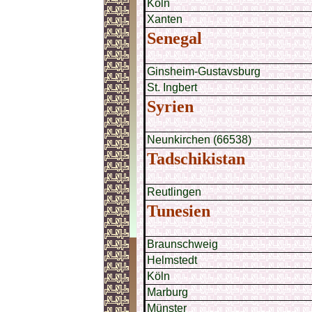
Köln
Xanten
Senegal
Ginsheim-Gustavsburg
St. Ingbert
Syrien
Neunkirchen (66538)
Tadschikistan
Reutlingen
Tunesien
Braunschweig
Helmstedt
Köln
Marburg
Münster