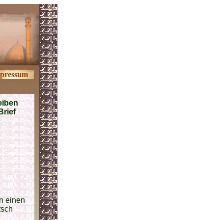
pressum
eiben
Brief
n einen
tsch