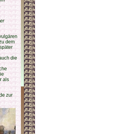
.
er
vulgären
 zu dem
später
auch die
sche
ie
r als
de zur