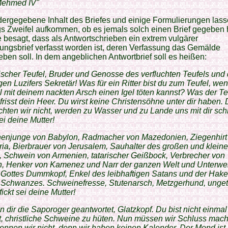
Mehmed IV"
ergegebene Inhalt des Briefes und einige Formulierungen las
gs Zweifel aufkommen, ob es jemals solch einen Brief gegeben 
besagt, dass als Antwortschrieben ein extrem vulgärer
ungsbrief verfasst worden ist, deren Verfassung das Gemälde
ben soll. In dem angeblichen Antwortbrief soll es heißen:
ischer Teufel, Bruder und Genosse des verfluchten Teufels und
igen Luzifers Sekretär! Was für ein Ritter bist du zum Teufel, we
l mit deinem nackten Arsch einen Igel töten kannst? Was der Te
 frisst dein Heer. Du wirst keine Christensöhne unter dir haben.
chten wir nicht, werden zu Wasser und zu Lande uns mit dir sch
sei deine Mutter!
enjunge von Babylon, Radmacher von Mazedonien, Ziegenhirt
ia, Bierbrauer von Jerusalem, Sauhalter des großen und klein
 Schwein von Armenien, tatarischer Geißbock, Verbrecher von
n, Henker von Kamenez und Narr der ganzen Welt und Unterwel
 Gottes Dummkopf, Enkel des leibhaftigen Satans und der Hak
 Schwanzes. Schweinefresse, Stutenarsch, Metzgerhund, unget
fickt sei deine Mutter!
 dir die Saporoger geantwortet, Glatzkopf. Du bist nicht einmal
t, christliche Schweine zu hüten. Nun müssen wir Schluss mac
nnen wir nicht, denn wir haben keinen Kalender. Der Mond ist