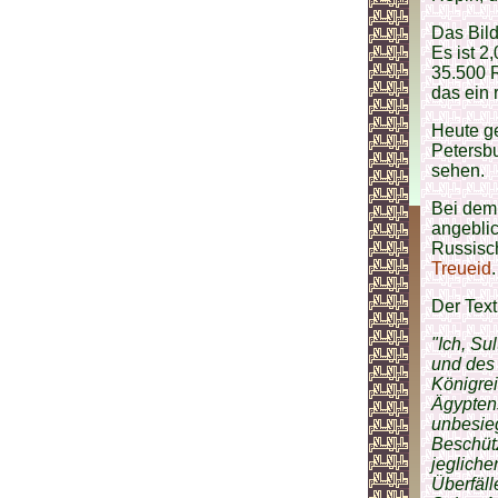
Das Bil
Es ist 2
35.500 
das ein 
Heute g
Petersbu
sehen.
Bei dem 
angebli
Russisc
Treueid
Der Text
"Ich, S
und des 
Königre
Ägyptens
unbesieg
Beschütz
jegliche
Überfäll