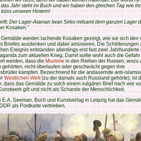
das Jahr steht im Buch und wir haben den gleichen Tag wie ihr
 küss unseren Hintern!
rift:
Der Lager-Ataman Iwan Sirko mitsamt dem ganzen Lager d
er Kosaken."
 Gemälde werden lachende Kosaken gezeigt, wie sie sich den 
des Briefes ausdenken und dabei amüsieren. Die Schilderungen
hen Ereignis entstanden allerdings erst fast zwei Jahrhunderte 
aganda zum aktuellen Krieg. Damit sollte wohl auch die Gefahr
ert werden, dass die
Muslime
in den Reihen der Russen, wozu 
gehörten, nicht überlaufen oder geschwächt gegen ihre
sbrüder kämpfen. Bezeichnend für die andauernde anti-islami
er
Westlichen Welt
(zu der damals auch Russland gehörte), ist d
, dass das Gemälde zu solch einem vulgären Brief nach wie vo
unstwerk gilt und nicht als Schande der Menschlichkeit.
 E.A. Seeman, Buch und Kunstverlag in Leipzig hat das Gemäl
 DDR als Postkarte vertrieben.