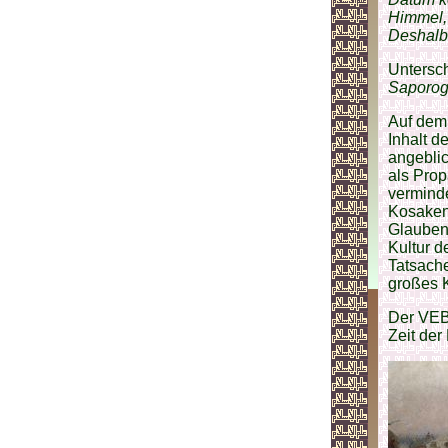
Himmel, 
Deshalb
Untersch
Saporog
Auf dem
Inhalt 
angeblic
als Prop
vermind
Kosaken 
Glauben
Kultur d
Tatsache
großes K
Der VEB
Zeit der