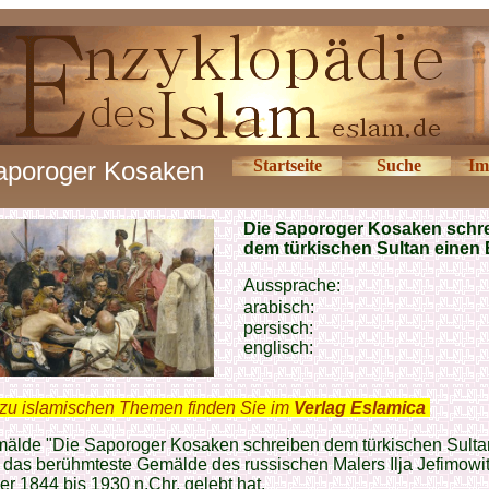
aporoger Kosaken
Startseite
Suche
Im
Die Saporoger Kosaken schr
dem türkischen Sultan einen 
Aussprache:
arabisch:
persisch:
englisch:
zu islamischen Themen finden Sie im
Verlag Eslamica
.
älde "Die Saporoger Kosaken schreiben dem türkischen Sulta
st das berühmteste Gemälde des russischen Malers Ilja Jefimowi
er 1844 bis 1930 n.Chr. gelebt hat.