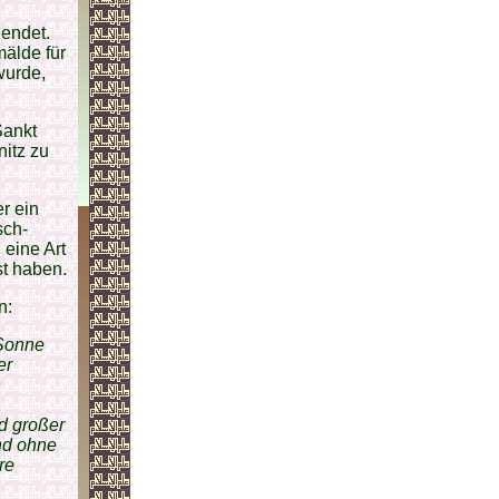
endet.
mälde für
wurde,
Sankt
itz zu
r ein
sch-
eine Art
st haben.
n:
 Sonne
er
n
d großer
und ohne
re