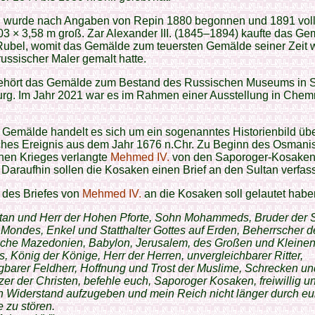
d wurde nach Angaben von Repin 1880 begonnen und 1891 voll
,03 × 3,58 m groß. Zar Alexander III. (1845–1894) kaufte das Ge
Rubel, womit das Gemälde zum teuersten Gemälde seiner Zeit 
russischer Maler gemalt hatte.
ehört das Gemälde zum Bestand des Russischen Museums in 
rg. Im Jahr 2021 war es im Rahmen einer Ausstellung in Chemn
Gemälde handelt es sich um ein sogenanntes Historienbild übe
ches Ereignis aus dem Jahr 1676 n.Chr. Zu Beginn des Osmani
hen Krieges verlangte
Mehmed IV.
von den Saporoger-Kosaken 
. Daraufhin sollen die Kosaken einen Brief an den Sultan verfas
 des Briefes von
Mehmed IV.
an die Kosaken soll gelautet habe
ultan und Herr der Hohen Pforte, Sohn Mohammeds, Bruder der
Mondes, Enkel und Statthalter Gottes auf Erden, Beherrscher d
iche Mazedonien, Babylon, Jerusalem, des Großen und Kleine
, König der Könige, Herr der Herren, unvergleichbarer Ritter,
barer Feldherr, Hoffnung und Trost der Muslime, Schrecken un
er der Christen, befehle euch, Saporoger Kosaken, freiwillig 
n Widerstand aufzugeben und mein Reich nicht länger durch eu
e zu stören.