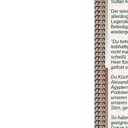
Sultan 
Der wied
allerdin
Legende 
Beleidig
wiederge
"Du türk
leibhaft
nicht ma
scheißt,
Heer für
gefickt 
Du Küch
Alexandr
Ägypten,
Podolie
unseres
unseres
Stirn, ge
So haben
geeigne
Datum ke