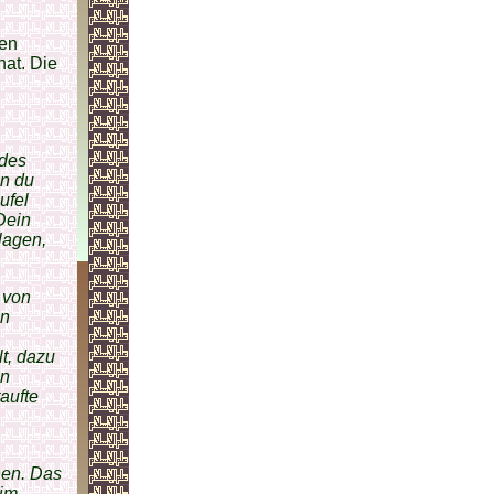
sen
hat. Die
 des
nn du
ufel
 Dein
lagen,
 von
en
t, dazu
en
aufte
hen. Das
 im