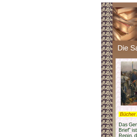
Die S
.
Bücher 
Das Gem
Brief" i
Repin, d