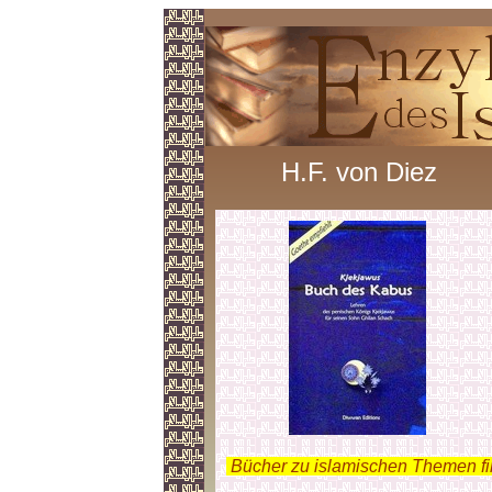
H.F. von Diez
.
Bücher zu islamischen Themen f