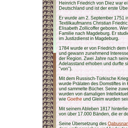
Heinrich Friedrich von Diez war ei
Deutschland und ist der erste Üb
Er wurde am 2. September 1751 i
Textilkaufmanns Christian Friedr
Elisabeth Zollicoffer geboren. We
Familie nach Magdeburg. Er studie
im Justizdienst in Magdeburg.
1784 wurde er von Friedrich dem 
und gewann zunehmend Interesse 
der Region. Zwei Jahre nach sein
Adelasstand erhoben und durfte s
"von").
Mit dem Russisch-Türkische Krie
wurde Prälaten des Domstiftes in K
und sammelte Bücher. Seine zuweil
wurden von damaligen Intellektue
wie
Goethe
und Gleim wurden sei
Mit seinem Ableben 1817 hinterlie
von über 17.000 Bänden, die er der
Seine Übersetzung des
Qabusna