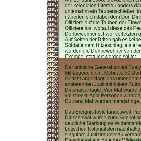
der kolonialen Literatur anders da
unternahm ein Taubenschießen i
näherten sich dabei dem Dorf Din
Offiziere auf die Tauben der Einw
Offiziere los, worauf diese das Fe
Dorfbewohner schwer verletzten u
Auf Seiten der Briten gab es keine
Soldat einem Hitzeschlag, als er e
wurden die Dorfbewohner von den b
Exempel statuiert werden sollte:
Der britische Generalkonsul Evelyn
Militärgericht ein. Mehr als 50 D
Gericht angeklagt, das unter dem 
amtierenden Justizministers Butro
Dinshawai tagte. Vier Mal wurde d
vollstreckt. Acht Personen wurden i
Dutzend Mal wurden mehrjährige 
Das Ereignis löste landesweit Pro
Dinschawai wurde zum Symbol kolo
deutliche Stärkung es Widerstande
britischen Kolonialsten nachhaltig.
singuläre Justizirrtümer zu verhar
Dinschawai als Idole des Widerst