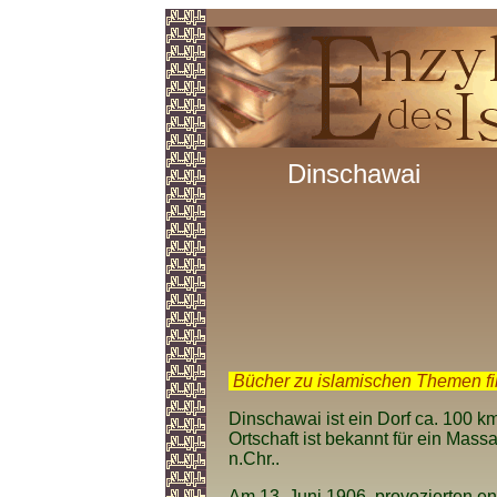
Dinschawai
.
Bücher zu islamischen Themen f
Dinschawai ist ein Dorf ca. 100 k
Ortschaft ist bekannt für ein Mass
n.Chr..
Am 13. Juni 1906, provozierten eng