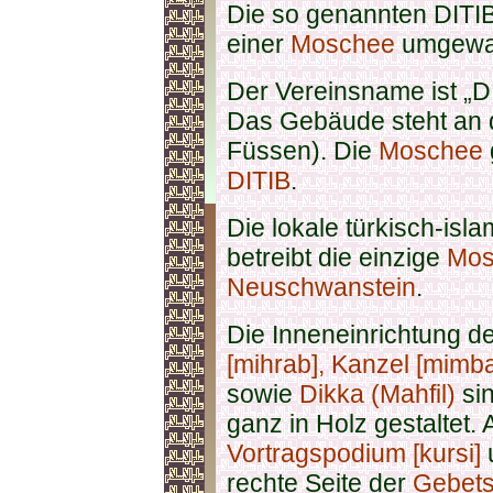
Die so genannten DITIB
einer
Moschee
umgewa
Der Vereinsname ist „
Das Gebäude steht an d
Füssen). Die
Moschee
DITIB
.
Die lokale türkisch-i
betreibt die einzige
Mos
Neuschwanstein
.
Die Inneneinrichtung d
[mihrab],
Kanzel [mimba
sowie
Dikka (Mahfil)
sin
ganz in Holz gestaltet.
Vortragspodium [kursi]
rechte Seite der
Gebets