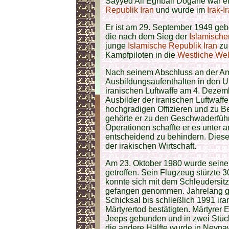
Sayyed Ali Eghbali Dogahe war ei
Republik Iran
und wurde im
Irak-I
Er ist am 29. September 1949 geb
die nach dem Sieg der
Islamische
junge
Islamische Republik Iran
zu 
Kampfpiloten in die
Westliche Wel
Nach seinem Abschluss an der Am
Ausbildungsaufenthalten in den US
iranischen Luftwaffe am 4. Dezemb
Ausbilder der iranischen Luftwaffe
hochgradigen Offizieren und zu
gehörte er zu den Geschwaderfüh
Operationen schaffte er es unter 
entscheidend zu behindern. Diese
der irakischen Wirtschaft.
Am 23. Oktober 1980 wurde seine 
getroffen. Sein Flugzeug stürzte 
konnte sich mit dem Schleudersitz
gefangen genommen. Jahrelang ga
Schicksal bis schließlich 1991 ir
Märtyrertod bestätigten. Märtyrer
Jeeps gebunden und in zwei Stück
die andere Hälfte wurde in Neyna