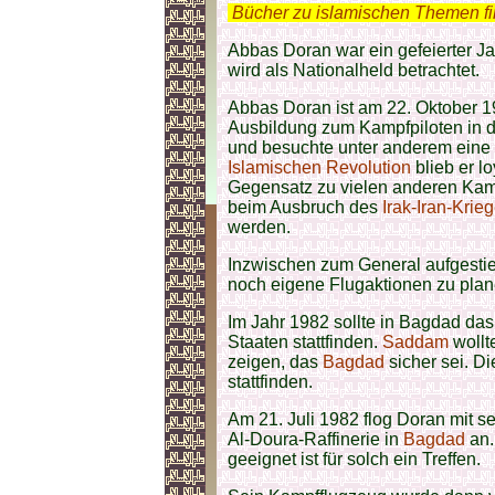
.
Bücher zu islamischen Themen f
Abbas Doran war ein gefeierter Ja
wird als Nationalheld betrachtet.
Abbas Doran ist am 22. Oktober 1
Ausbildung zum Kampfpiloten in d
und besuchte unter anderem eine
Islamischen Revolution
blieb er l
Gegensatz zu vielen anderen Kampf
beim Ausbruch des
Irak-Iran-Krie
werden.
Inzwischen zum General aufgestie
noch eigene Flugaktionen zu plan
Im Jahr 1982 sollte in Bagdad das
Staaten stattfinden.
Saddam
wollt
zeigen, das
Bagdad
sicher sei. Di
stattfinden.
Am 21. Juli 1982 flog Doran mit 
Al-Doura-Raffinerie in
Bagdad
an.
geeignet ist für solch ein Treffen.