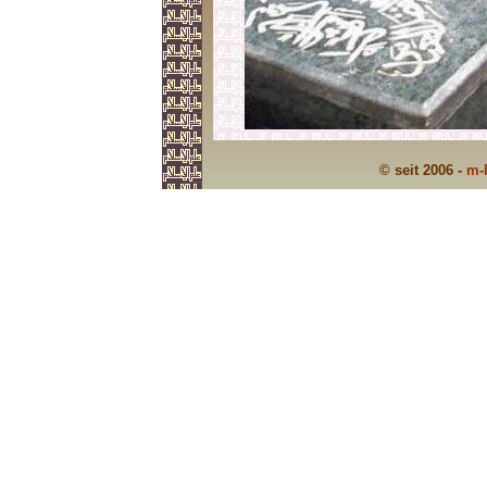
© seit 2006 -
m-