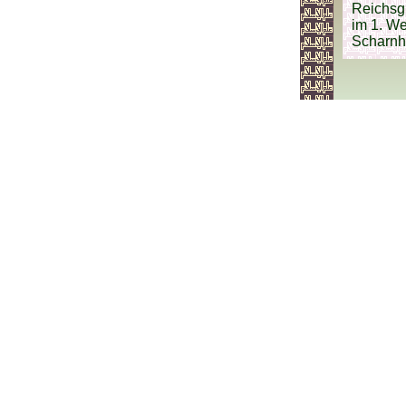
Reichsgr
im 1. We
Scharnho