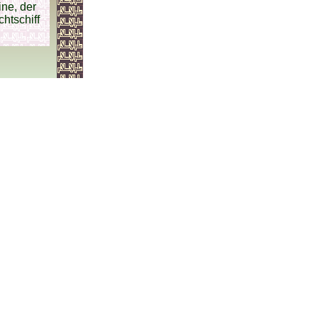
ne, der
htschiff