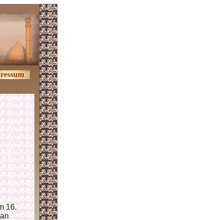
ressum
m 16.
ian