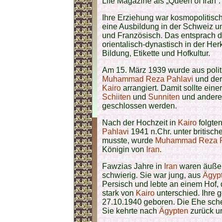
Life Magazine als „Queen of Iran“.
Ihre Erziehung war kosmopolitisc
eine Ausbildung in der Schweiz u
und Französisch. Das entsprach d
orientalisch-dynastisch in der Her
Bildung, Etikette und Hofkultur.
Am 15. März 1939 wurde aus poli
Muhammad Reza Pahlavi
und der
Kairo
arrangiert. Damit sollte eine
Schiiten
und
Sunniten
und anderer
geschlossen werden.
Nach der Hochzeit in
Kairo
folgten
Pahlavi
1941 n.Chr. unter britis
musste, wurde
Muhammad Reza P
Königin von
Iran
.
Fawzias Jahre in
Iran
waren äußerl
schwierig. Sie war jung, aus
Ägyp
Persisch und lebte an einem Hof, 
stark von
Kairo
unterschied. Ihre
27.10.1940 geboren. Die Ehe sche
Sie kehrte nach
Ägypten
zurück un