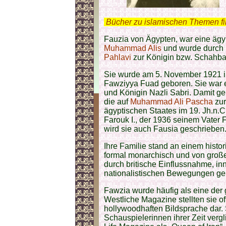
.
Bücher zu islamischen Themen f
Fauzia von Ägypten, war eine ägy
Muhammad Alis
und wurde durch i
Pahlavi
zur Königin bzw. Schahb
Sie wurde am 5. November 1921 i
Fawziyya Fuad geboren. Sie war e
und Königin Nazli Sabri. Damit ge
die auf
Muhammad Ali Pascha
zu
ägyptischen Staates im 19. Jh.n.
Farouk I., der 1936 seinem Vater 
wird sie auch Fausia geschrieben
Ihre Familie stand an einem hist
formal monarchisch und von große
durch britische Einflussnahme, 
nationalistischen Bewegungen ge
Fawzia wurde häufig als eine der 
Westliche Magazine stellten sie o
hollywoodhaften Bildsprache dar. 
Schauspielerinnen ihrer Zeit ver