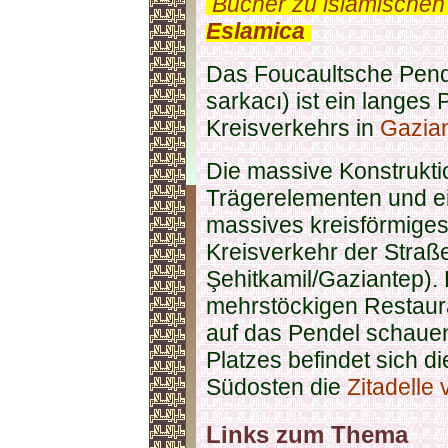
.
Bücher zu islamischen
Eslamica
.
Das Foucaultsche Pend
sarkacı) ist ein langes 
Kreisverkehrs in
Gazia
Die massive Konstrukti
Trägerelementen und e
massives kreisförmiges
Kreisverkehr der Straß
Şehitkamil/Gaziantep).
mehrstöckigen Restaur
auf das Pendel schaue
Platzes befindet sich d
Südosten die
Zitadelle
Links zum Thema