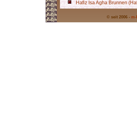
Hafiz Isa Agha Brunnen (Haf
© seit 2006 -
m-