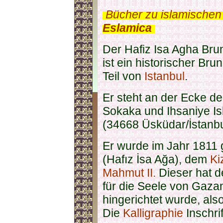
.
Bücher zu islamischen
Eslamica
.
Der Hafiz Isa Agha Bru
ist ein historischer Br
Teil von
Istanbul
.
Er steht an der Ecke d
Sokaka und Ihsaniye Is
(34668 Üsküdar/İstanbu
Er wurde im Jahr 1811 g
(Hafız İsa Ağa), dem
Ki
Mahmut II.
Dieser hat d
für die Seele von Gazan
hingerichtet wurde, als
Die
Kalligraphie
Inschri