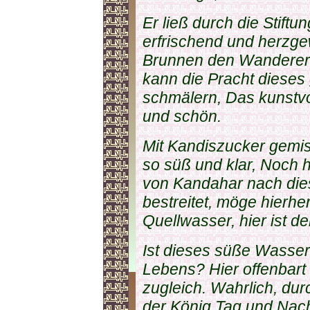
Er ließ durch die Stift
erfrischend und herzg
Brunnen den Wanderern
kann die Pracht diese
schmälern, Das kunstvo
und schön.
Mit Kandiszucker gemis
so süß und klar, Noch 
von Kandahar nach die
bestreitet, möge hierhe
Quellwasser, hier ist d
Ist dieses süße Wasse
Lebens? Hier offenbart 
zugleich. Wahrlich, dur
der König Tag und Nac