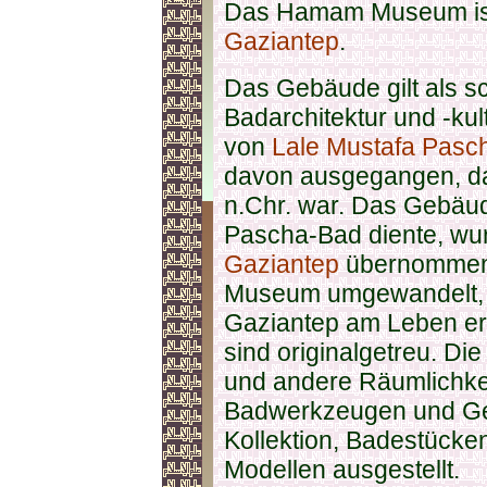
Das Hamam Museum ist 
Gaziantep
.
Das Gebäude gilt als s
Badarchitektur und -kul
von
Lale Mustafa Pasc
davon ausgegangen, d
n.Chr. war. Das Gebäud
Pascha-Bad diente, wu
Gaziantep
übernommen 
Museum umgewandelt, i
Gaziantep am Leben er
sind originalgetreu. D
und andere Räumlichke
Badwerkzeugen und Ger
Kollektion, Badestücke
Modellen ausgestellt.